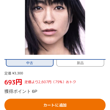
中古
新品
定価 ¥3,300
円
693
定価より2,607円（79%）おトク
獲得ポイント
6P
カートに追加