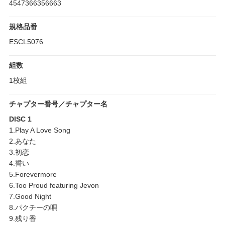
4547366356663
規格品番
ESCL5076
組数
1枚組
チャプター番号／チャプター名
DISC 1
1.Play A Love Song
2.あなた
3.初恋
4.誓い
5.Forevermore
6.Too Proud featuring Jevon
7.Good Night
8.パクチーの唄
9.残り香