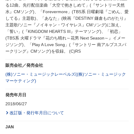
る12曲。先行配信楽曲「大空で抱きしめて」(『サントリー天然
水』CMソング)、「Forevermore」(TBS系 日曜劇場『ごめん、愛
してる』主題歌)、「あなた」(映画『DESTINY 鎌倉ものがたり』
主題歌/ソニー『ノイキャン・ワイヤレス』CMソング)に加え、
「誓い」(『KINGDOM HEARTS III』テーマソング)、「初恋」
(TBS系 火曜ドラマ『花のち晴れ～花男 Next Season～』イメー
ジソング)、「Play A Love Song」(『サントリー 南アルプススパ
ークリング』CMソング)を収録。 (C)RS
販売会社／発売会社
(株)ソニー・ミュージックレーベルズ((株)ソニー・ミュージック
マーケティング)
発売年月日
2018/06/27
改訂版・発行年月日について
JAN