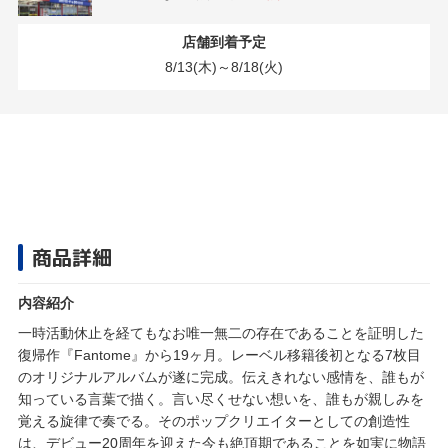
店舗到着予定
8/13(木)～8/18(火)
商品詳細
内容紹介
一時活動休止を経てもなお唯一無二の存在であることを証明した
復帰作『Fantome』から19ヶ月。レーベル移籍後初となる7枚目
のオリジナルアルバムが遂に完成。伝えきれない感情を、誰もが
知っている言葉で描く。言い尽くせない想いを、誰もが親しみを
覚える旋律で奏でる。そのポップクリエイターとしての創造性
は、デビュー20周年を迎えた今も絶頂期であることを如実に物語