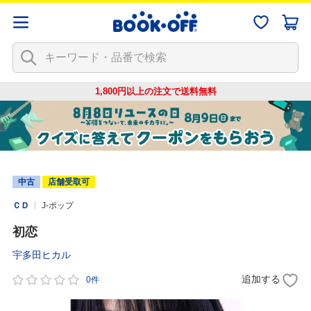
1,800円以上の注文で
送料無料
中古
店舗受取可
ＣＤ
J-ポップ
初恋
宇多田ヒカル
追加する
0件