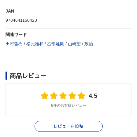
JAN
9784641150423
関連ワード
田村哲樹
/
松元雅和
/
乙部延剛
/
山崎望
/
政治
商品レビュー
4.5
6件のお客様レビュー
レビューを投稿