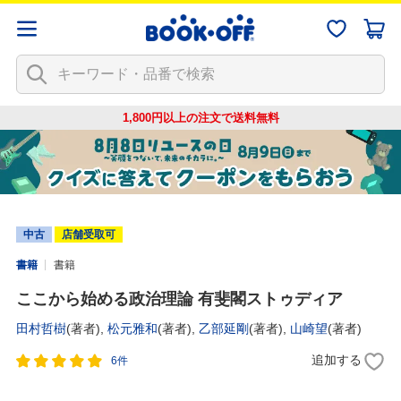
1,800円以上の注文で
送料無料
中古
店舗受取可
書籍
書籍
ここから始める政治理論 有斐閣ストゥディア
田村哲樹
(著者),
松元雅和
(著者),
乙部延剛
(著者),
山崎望
(著者)
追加する
6件