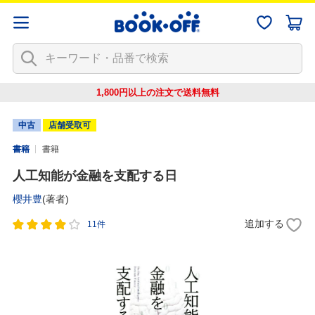
1,800円以上の注文で
送料無料
中古
店舗受取可
書籍
書籍
人工知能が金融を支配する日
櫻井豊
(著者)
追加する
11件