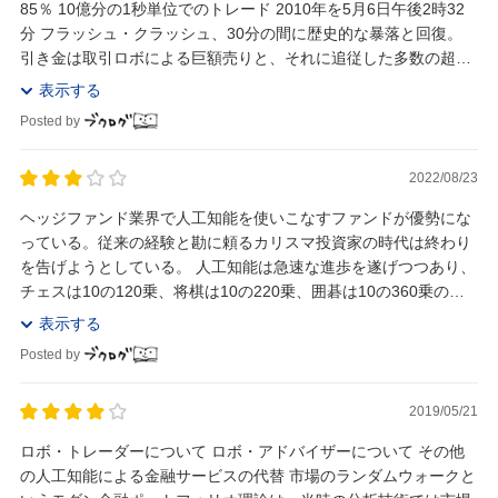
85％ 10億分の1秒単位でのトレード 2010年を5月6日午後2時32
分 フラッシュ・クラッシュ、30分の間に歴史的な暴落と回復。
引き金は取引ロボによる巨額売りと、それに追従した多数の超高
速ロボトレーダー ...
表示する
Posted by
2022/08/23
ヘッジファンド業界で人工知能を使いこなすファンドが優勢にな
っている。従来の経験と勘に頼るカリスマ投資家の時代は終わり
を告げようとしている。 人工知能は急速な進歩を遂げつつあり、
チェスは10の120乗、将棋は10の220乗、囲碁は10の360乗のパ
ターン数があるが、人工知能は次々と...
表示する
Posted by
2019/05/21
ロボ・トレーダーについて ロボ・アドバイザーについて その他
の人工知能による金融サービスの代替 市場のランダムウォークと