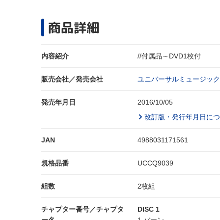
商品詳細
内容紹介
//付属品～DVD1枚付
販売会社／発売会社
ユニバーサルミュージック
発売年月日
2016/10/05
改訂版・発行年月日につ
JAN
4988031171561
規格品番
UCCQ9039
組数
2枚組
チャプター番号／チャプタ
DISC 1
ー名
1.バーン