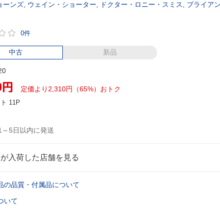
ョーンズ
,
ウェイン・ショーター
,
ドクター・ロニー・スミス
,
ブライア
0件
中古
新品
20
0
円
定価より2,310円（65%）おトク
ント
11P
1～5日以内に発送
品が入荷した店舗を見る
品の品質・付属品について
ついて