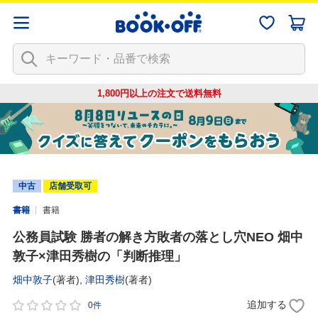
1,800円以上の注文で
送料無料
中古
店舗受取可
書籍
書籍
公務員試験 勝者の解き方敗者の落とし穴NEO 畑中
敦子×津田秀樹の「判断推理」
畑中敦子
(著者),
津田秀樹
(著者)
追加する
0件