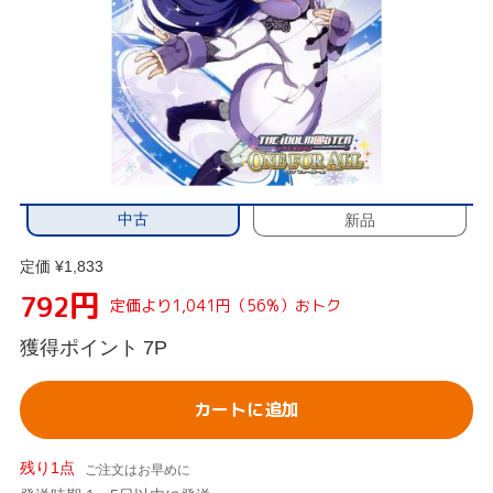
中古
新品
定価 ¥1,833
円
792
定価より1,041円（56%）おトク
獲得ポイント
7P
カートに追加
残り1点
ご注文はお早めに