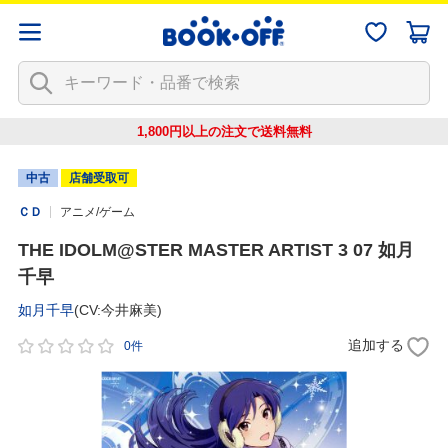
1,800円以上の注文で
送料無料
中古
店舗受取可
ＣＤ
アニメ/ゲーム
THE IDOLM@STER MASTER ARTIST 3 07 如月
千早
如月千早
(CV:今井麻美)
追加する
0件