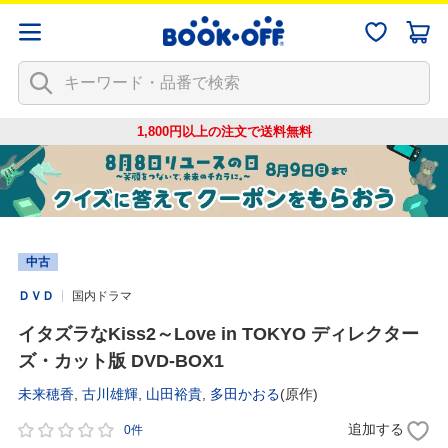
1,800円以上の注文で
送料無料
中古
ＤＶＤ
国内ドラマ
イタズラなKiss2～Love in TOKYO ディレクター
ズ・カット版 DVD-BOX1
未来穂香
,
古川雄輝
,
山田裕貴
,
多田かおる
(原作)
追加する
0件