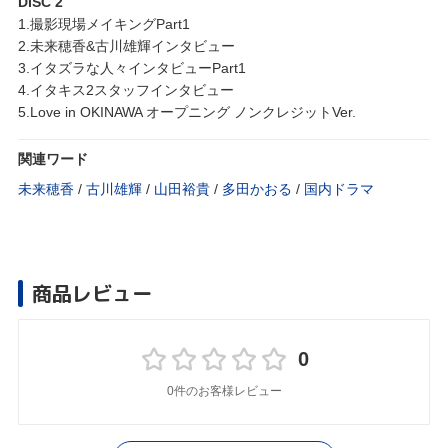
DISC 2
1.撮影現場メイキングPart1
2.未来穂香&古川雄輝インタビュー
3.イタズラな人々インタビューPart1
4.イタキス2スタッフインタビュー
5.Love in OKINAWA オープニング ノンクレジットVer.
関連ワード
未来穂香
/
古川雄輝
/
山田裕貴
/
多田かおる
/
国内ドラマ
商品レビュー
0
0件のお客様レビュー