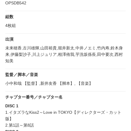
OPSDB542
組数
4枚組
出演
未来穂香,古川雄輝,山田裕貴,堀井新太,中井ノエミ,竹内寿,鈴木身
来,伊藤梨沙子,川上ジュリア,相澤侑我,芋洗坂係長,田中要次,西村
知美
監督／脚本／音楽
小中和哉 【監督】,新井友香 【脚本】, 【音楽】
チャプター番号／チャプター名
DISC 1
1.イタズラなKiss2～Love in TOKYO【ディレクターズ・カット
版】
2.第1話～第8話