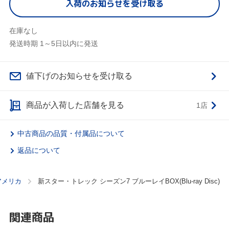
入荷のお知らせを受け取る
在庫なし
発送時期 1～5日以内に発送
値下げのお知らせを受け取る
商品が入荷した店舗を見る
1店
中古商品の品質・付属品について
返品について
アメリカ
新スター・トレック シーズン7 ブルーレイBOX(Blu-ray Disc)
関連商品