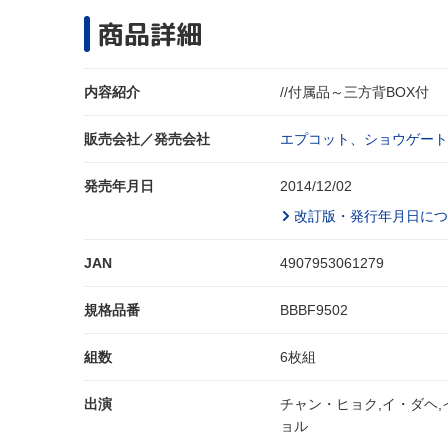
商品詳細
内容紹介
//付属品～三方背BOX付
販売会社／発売会社
エプコット、ショウゲート(
発売年月日
2014/12/02
改訂版・発行年月日につ
JAN
4907953061279
規格品番
BBBF9502
組数
6枚組
出演
チャン・ヒョク,イ・ダヘ,
ョル