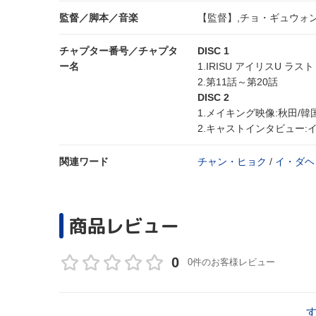
監督／脚本／音楽
【監督】,チョ・ギュウォン
チャプター番号／チャプタ
DISC 1
ー名
1.IRISU アイリスU 
2.第11話～第20話
DISC 2
1.メイキング映像:秋田/韓国
2.キャストインタビュー:
関連ワード
チャン・ヒョク
/
イ・ダヘ
商品レビュー
0
0件のお客様レビュー