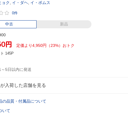
ヒョク
,
イ・ダヘ
,
イ・ボムス
0件
中古
新品
900
50
円
定価より4,950円（23%）おトク
ント
145P
1～5日以内に発送
品が入荷した店舗を見る
品の品質・付属品について
ついて