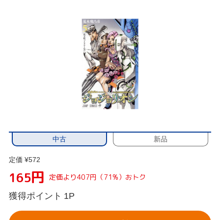
中古
新品
定価 ¥572
円
165
定価より407円（71%）おトク
獲得ポイント
1P