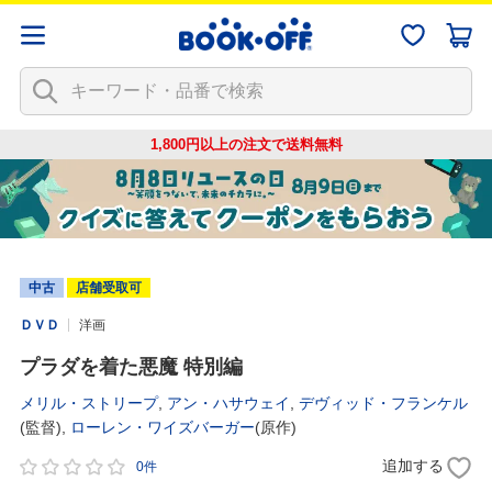
1,800円以上の注文で
送料無料
中古
店舗受取可
ＤＶＤ
洋画
プラダを着た悪魔 特別編
メリル・ストリープ
,
アン・ハサウェイ
,
デヴィッド・フランケル
(監督),
ローレン・ワイズバーガー
(原作)
追加する
0件