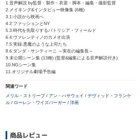
1.音声解説 by監督・製作・衣裳・脚本・編集・撮影監督
2.メイキング&インタビュー映像集 (6種)
3.1:小説から映画へ
4.2:ファッションとNY
5.3:時代を先取りするパトリシア・フィールド
6.4:ヴァレンティノのカメオ出演
7.5:実録:悪魔のような上司たち
8.6:ダンダ・サンティーニ ～実在の編集長～
9.未公開シーン集 (13種) (監督&編集による音声解説付き)
10.NGシーン集
11.オリジナル劇場予告編
関連ワード
メリル・ストリープ
/
アン・ハサウェイ
/
デヴィッド・フランケ
ル
/
ローレン・ワイズバーガー
/
洋画
商品レビュー