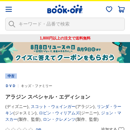
1,800円以上の注文で
送料無料
中古
ＤＶＤ
キッズ・ファミリー
アラジン スペシャル・エディション
(ディズニー),
スコット・ウェインガー
(アラジン),
リンダ・ラー
キン
(ジャスミン),
ロビン・ウィリアムズ
(ジーニー),
ジョン・マ
スカー
(製作、監督),
ロン・クレメンツ
(製作、監督)
追加する
0件