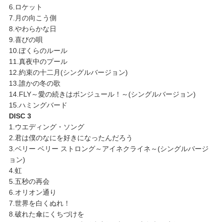
6.ロケット
7.月の向こう側
8.やわらかな日
9.喜びの唄
10.ぼくらのルール
11.真夜中のプール
12.約束の十二月(シングルバージョン)
13.誰かの冬の歌
14.FLY～愛の続きはボンジュール！～(シングルバージョン)
15.ハミングバード
DISC 3
1.ウエディング・ソング
2.君は僕のなにを好きになったんだろう
3.ベリー ベリー ストロング～アイネクライネ～(シングルバージ
ョン)
4.虹
5.五秒の再会
6.オリオン通り
7.世界を白くぬれ！
8.破れた傘にくちづけを