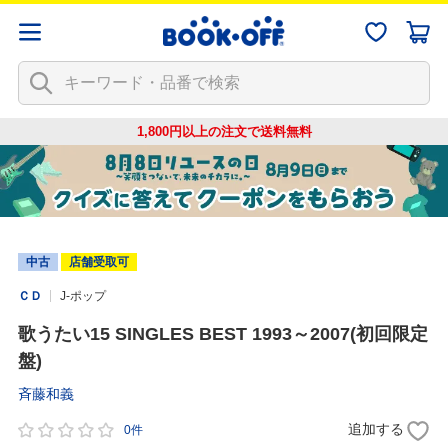
1,800円以上の注文で
送料無料
中古
店舗受取可
ＣＤ
J-ポップ
歌うたい15 SINGLES BEST 1993～2007(初回限定
盤)
斉藤和義
追加する
0件