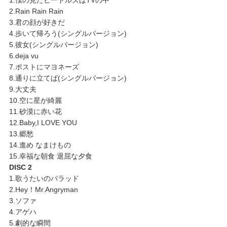
1.僕の見たビートルズはTVの中
2.Rain Rain Rain
3.君の顔が好きだ
4.歩いて帰ろう(シングルバージョン)
5.彼女(シングルバージョン)
6.deja vu
7.ポストにマヨネーズ
8.通りに立てば(シングルバージョン)
9.大丈夫
10.空に星が綺麗
11.砂漠に赤い花
12.Baby,I LOVE YOU
13.郷愁
14.進め なまけもの
15.幸福な朝食 退屈な夕食
DISC 2
1.歌うたいのバラッド
2.Hey！Mr.Angryman
3.ソファ
4.アゲハ
5.劇的な瞬間