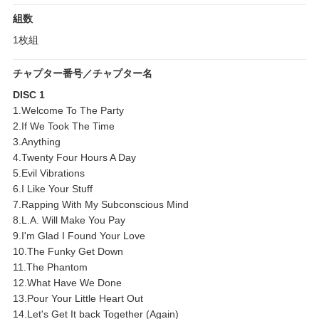
組数
1枚組
チャプター番号／チャプター名
DISC 1
1.Welcome To The Party
2.If We Took The Time
3.Anything
4.Twenty Four Hours A Day
5.Evil Vibrations
6.I Like Your Stuff
7.Rapping With My Subconscious Mind
8.L.A. Will Make You Pay
9.I'm Glad I Found Your Love
10.The Funky Get Down
11.The Phantom
12.What Have We Done
13.Pour Your Little Heart Out
14.Let's Get It back Together (Again)