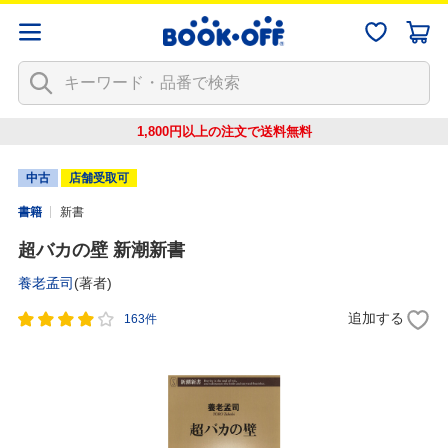
1,800円以上の注文で
送料無料
中古
店舗受取可
書籍
新書
超バカの壁 新潮新書
養老孟司
(著者)
追加する
163件