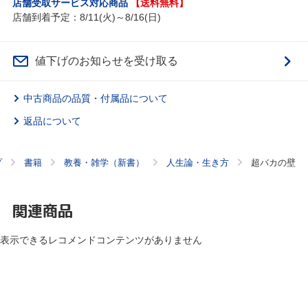
店舗受取サービス対応商品
【送料無料】
店舗到着予定：8/11(火)～8/16(日)
値下げのお知らせを受け取る
中古商品の品質・付属品について
返品について
プ
書籍
教養・雑学（新書）
人生論・生き方
超バカの壁
関連商品
表示できるレコメンドコンテンツがありません