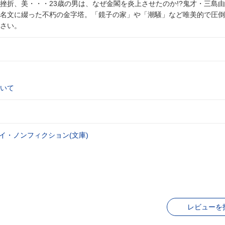
挫折、美・・・23歳の男は、なぜ金閣を炎上させたのか!?鬼才・三島
名文に綴った不朽の金字塔。「鏡子の家」や「潮騒」など唯美的で圧倒
さい。
いて
イ・ノンフィクション(文庫)
レビューを