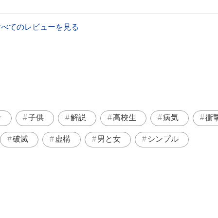
すべてのレビューを見る
せ
子供
解説
高校生
病気
衝
破滅
虚構
男と女
シンプル