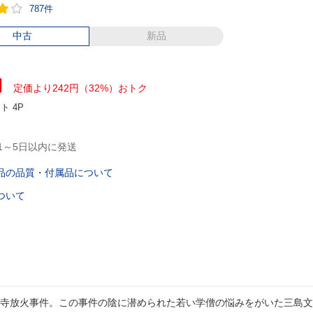
787件
中古
新品
円
定価より242円（32%）おトク
ント
4P
1～5日以内に発送
品の品質・付属品について
ついて
寺放火事件。この事件の陰に潜められた若い学僧の悩みをがいた三島文