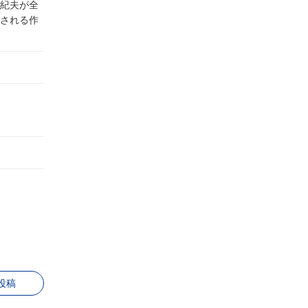
由紀夫が全
される作
投稿