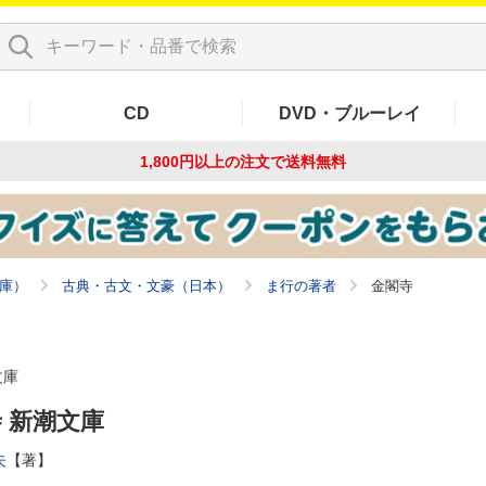
CD
DVD・ブルーレイ
1,800円以上の注文で
送料無料
庫）
古典・古文・文豪（日本）
ま行の著者
金閣寺
文庫
 新潮文庫
夫
【著】