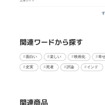
文庫ＯＦＦ
関連ワードから探す
面白い
楽しい
映画化
幸
史実
死者
評論
インド
関連商品