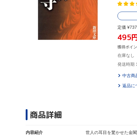
定価 ¥737
495
獲得ポイ
在庫なし
発送時期 
中古商
返品に
商品詳細
内容紹介
世人の耳目を驚かせた金閣