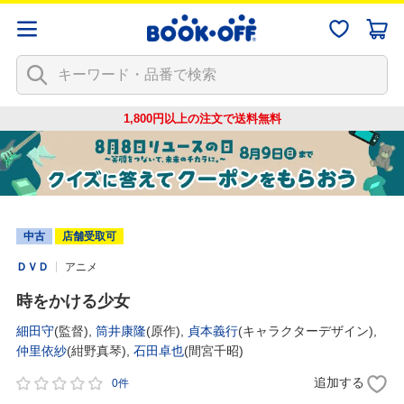
1,800円以上の注文で
送料無料
中古
店舗受取可
ＤＶＤ
アニメ
時をかける少女
細田守
(監督),
筒井康隆
(原作),
貞本義行
(キャラクターデザイン),
仲里依紗
(紺野真琴),
石田卓也
(間宮千昭)
追加する
0件