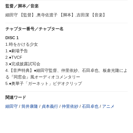
監督／脚本／音楽
細田守 【監督】,奥寺佐渡子 【脚本】,吉田潔 【音楽】
チャプター番号／チャプター名
DISC 1
1.時をかける少女
1.●劇場予告
2.●TVCF
3.●完成披露試写会
4.【音声特典】●細田守監督、仲里依紗、石田卓也、板倉光隆によ
る『同窓会』風オーディオコメンタリー
5.●奥華子「ガーネット」ビデオクリップ
関連ワード
細田守
/
筒井康隆
/
貞本義行
/
仲里依紗
/
石田卓也
/
アニメ