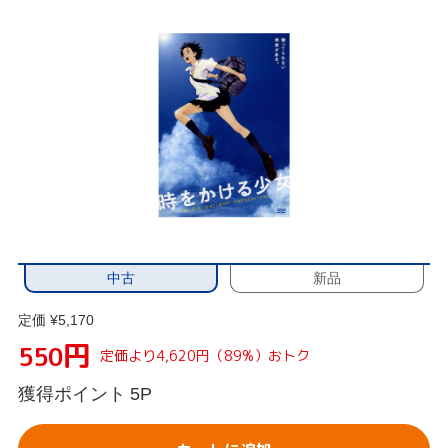
中古
新品
定価 ¥5,170
円
550
定価より4,620円（89%）おトク
獲得ポイント
5P