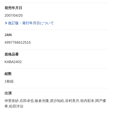
発売年月日
2007/04/20
改訂版・発行年月日について
JAN
4997766612515
規格品番
KABA2402
組数
1枚組
出演
仲里依紗,石田卓也,板倉光隆,原沙知絵,谷村美月,垣内彩未,関戸優
希,松田洋治