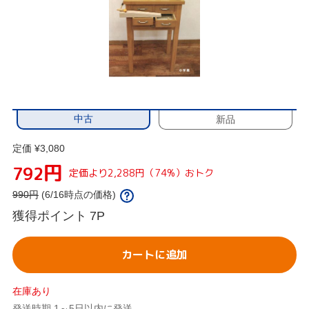
中古
新品
定価 ¥3,080
円
792
定価より2,288円（74%）おトク
990
円
(6/16時点の価格)
獲得ポイント
7P
カートに追加
在庫あり
発送時期 1～5日以内に発送