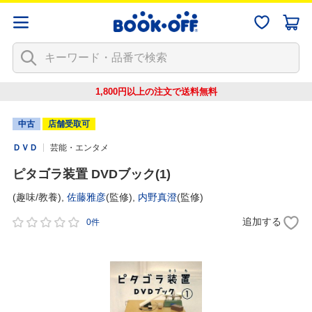
1,800円以上の注文で
送料無料
中古
店舗受取可
ＤＶＤ
芸能・エンタメ
ピタゴラ装置 DVDブック(1)
(趣味/教養),
佐藤雅彦
(監修),
内野真澄
(監修)
追加する
0件