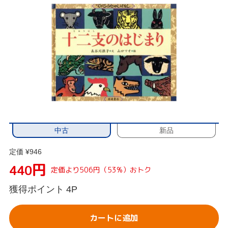
中古
新品
定価 ¥946
円
440
定価より506円（53%）おトク
獲得ポイント
4P
カートに追加