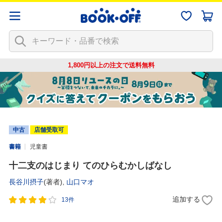
1,800円以上の注文で
送料無料
中古
店舗受取可
書籍
児童書
十二支のはじまり てのひらむかしばなし
長谷川摂子
(著者),
山口マオ
追加する
13件