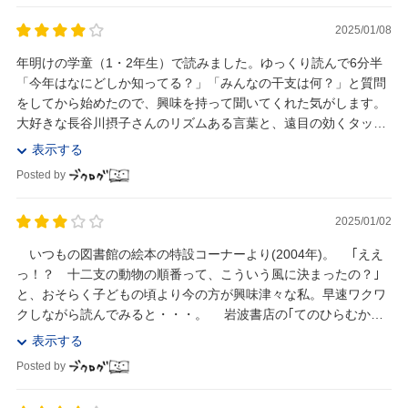
2025/01/08
年明けの学童（1・2年生）で読みました。ゆっくり読んで6分半
「今年はなにどしか知ってる？」「みんなの干支は何？」と質問
をしてから始めたので、興味を持って聞いてくれた気がします。
大好きな長谷川摂子さんのリズムある言葉と、遠目の効くタッチ
の絵が気に入りました。20人越えの読み聞...
表示する
Posted by
2025/01/02
いつもの図書館の絵本の特設コーナーより(2004年)。 ｢ええ
っ！？ 十二支の動物の順番って、こういう風に決まったの？｣
と、おそらく子どもの頃より今の方が興味津々な私。早速ワクワ
クしながら読んでみると・・・。 岩波書店の｢てのひらむかし
ばなし｣は、その名の通り、手のひら...
表示する
Posted by