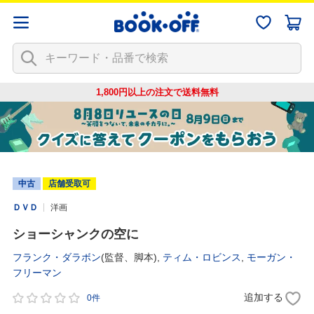
1,800円以上の注文で
送料無料
中古
店舗受取可
ＤＶＤ
洋画
ショーシャンクの空に
フランク・ダラボン
(監督、脚本),
ティム・ロビンス
,
モーガン・
フリーマン
追加する
0件