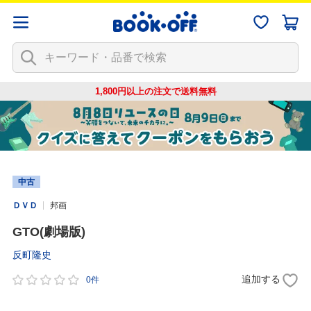
1,800円以上の注文で
送料無料
中古
ＤＶＤ
邦画
GTO(劇場版)
反町隆史
追加する
0件