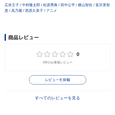
広井王子
/
中村隆太郎
/
松原秀典
/
田中公平
/
横山智佐
/
富沢美智
恵
/
高乃麗
/
西原久美子
/
アニメ
商品レビュー
0
0件のお客様レビュー
レビューを投稿
すべてのレビューを見る