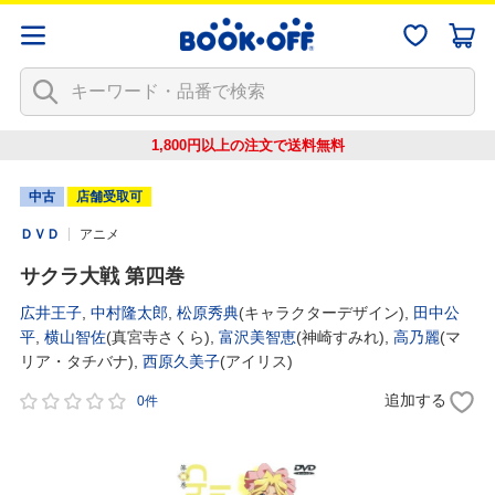
1,800円以上の注文で
送料無料
中古
店舗受取可
ＤＶＤ
アニメ
サクラ大戦 第四巻
広井王子
,
中村隆太郎
,
松原秀典
(キャラクターデザイン),
田中公
平
,
横山智佐
(真宮寺さくら),
富沢美智恵
(神崎すみれ),
高乃麗
(マ
リア・タチバナ),
西原久美子
(アイリス)
追加する
0件