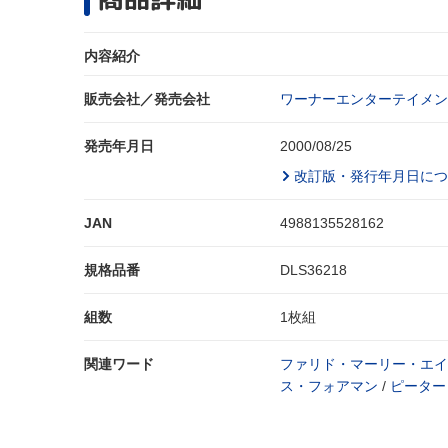
内容紹介
販売会社／発売会社
ワーナーエンターテイメント
発売年月日
2000/08/25
改訂版・発行年月日につ
JAN
4988135528162
規格品番
DLS36218
組数
1枚組
関連ワード
ファリド・マーリー・エイ
ス・フォアマン
/
ピーター