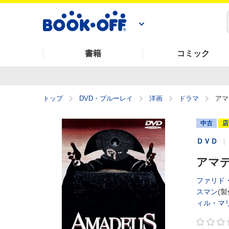
書籍
コミック
トップ
DVD・ブルーレイ
洋画
ドラマ
アマ
中古
店
ＤＶＤ
アマ
ファリド
スマン
(製
ィル・マ