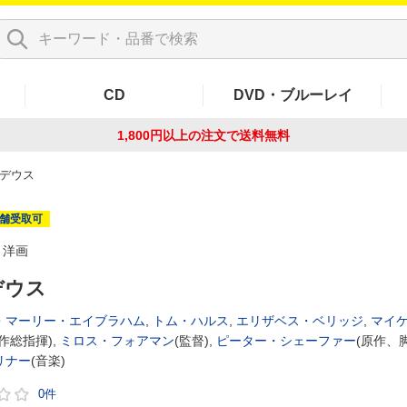
CD
DVD・ブルーレイ
1,800円以上の注文で
送料無料
デウス
舗受取可
洋画
デウス
・マーリー・エイブラハム
,
トム・ハルス
,
エリザベス・ベリッジ
,
マイ
作総指揮),
ミロス・フォアマン
(監督),
ピーター・シェーファー
(原作、脚
リナー
(音楽)
0件