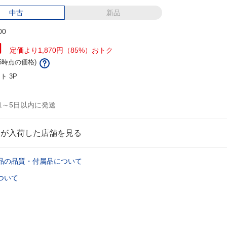
中古
新品
00
円
定価より1,870円（85%）おトク
/16時点の価格)
ント
3P
1～5日以内に発送
品が入荷した店舗を見る
品の品質・付属品について
ついて