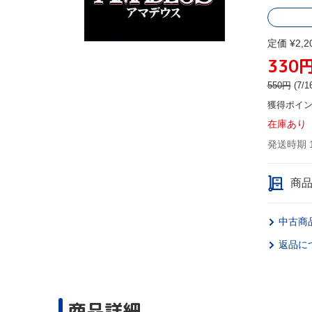
定価 ¥2,2
330
550
円
(7
獲得ポイ
在庫あり
発送時期 
商
中古商
返品に
商品詳細