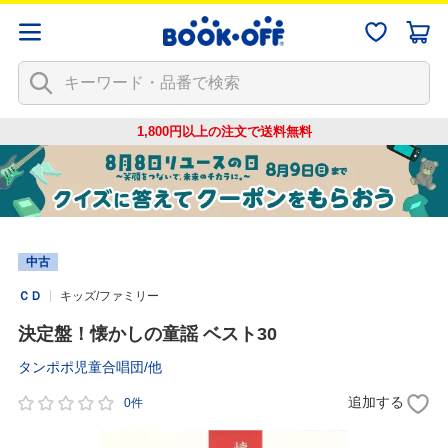
1,800円以上の注文で
送料無料
中古
ＣＤ
キッズ/ファミリー
決定盤！懐かしの童謡 ベスト30
タンポポ児童合唱団/他
追加する
0件