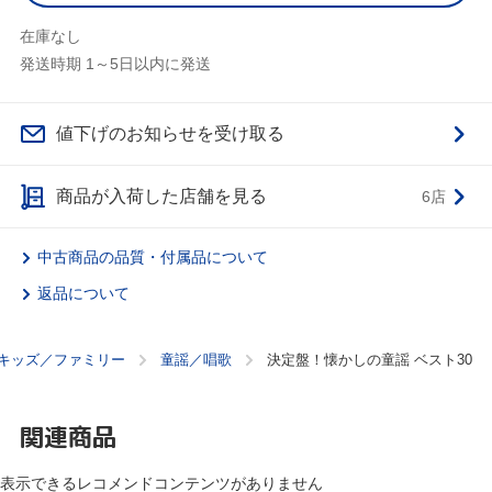
在庫なし
発送時期 1～5日以内に発送
値下げのお知らせを受け取る
商品が入荷した店舗を見る
6店
中古商品の品質・付属品について
返品について
キッズ／ファミリー
童謡／唱歌
決定盤！懐かしの童謡 ベスト30
関連商品
表示できるレコメンドコンテンツがありません