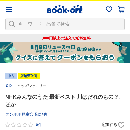
1,800円以上の注文で
送料無料
中古
店舗受取可
ＣＤ
キッズ/ファミリー
NHKみんなのうた 最新ベスト 川はだれのもの？、
ほか
タンポポ児童合唱団/他
追加する
0件