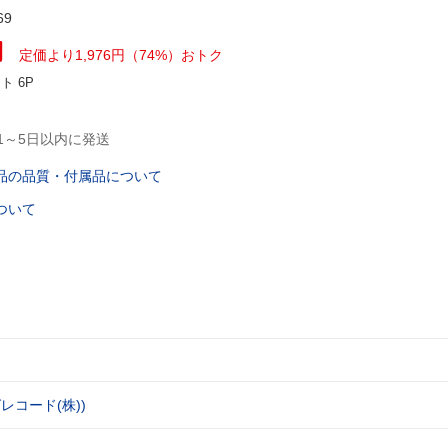
69
円
定価より1,976円（74%）おトク
ント
6P
1～5日以内に発送
品の品質・付属品について
ついて
レコード(株))