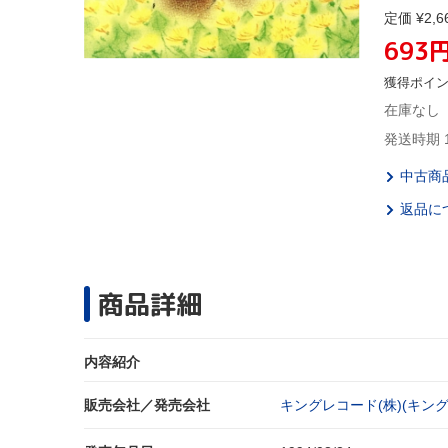
定価 ¥2,6
693
獲得ポイ
在庫なし
発送時期 
中古商
返品に
商品詳細
内容紹介
販売会社／発売会社
キングレコード(株)(キング