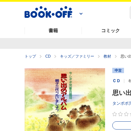
書籍
コミック
トップ
CD
キッズ／ファミリー
教材
思い
中古
ＣＤ
思い
タンポポ