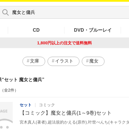
CD
DVD・ブルーレイ
1,800円以上の注文で
送料無料
文庫
イラスト
魔女
果
セット 魔女と傭兵
件（全2件）
セット
コミック
【コミック】魔女と傭兵(1～9巻)セット
宮木真人(著者),超法規的かえる(原作),叶世べんち(キャラク