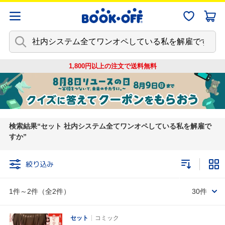
1,800円以上の注文で
送料無料
検索結果
セット 社内システム全てワンオペしている私を解雇で
すか
絞り込み
1件～2件（全2件）
30件
セット
コミック