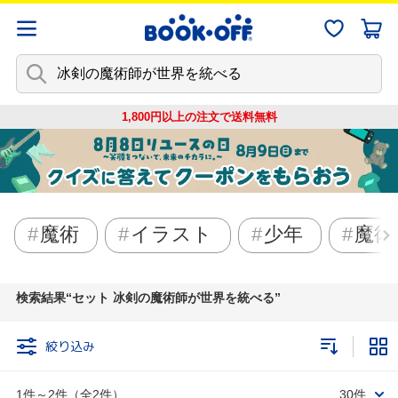
1,800円以上の注文で
送料無料
魔術
イラスト
少年
魔術
検索結果
セット 冰剣の魔術師が世界を統べる
絞り込み
1件～2件（全2件）
30件