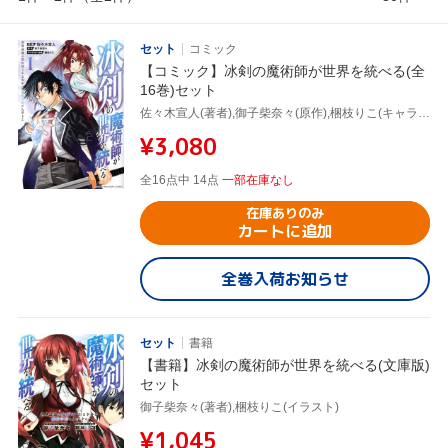
セット
コミック
【コミック】冰剣の魔術師が世界を統べる(全
16巻)セット
佐々木宣人(著者),御子柴奈々(原作),梱枝りこ(キャラクター原案)
¥3,080
全16点中 14点
一部在庫なし
在庫ありのみ
カートに追加
全巻入荷お知らせ
セット
書籍
【書籍】冰剣の魔術師が世界を統べる(文庫版)
セット
御子柴奈々(著者),梱枝りこ(イラスト)
¥1,045