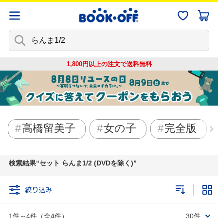
1,800円以上の注文で
送料無料
高橋留美子
女の子
完全版
検索結果
セット らんま1/2 (DVDを除く)
絞り込み
1件～4件（全4件）
30件