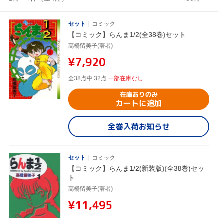
セット
コミック
【コミック】らんま1/2(全38巻)セット
高橋留美子(著者)
¥7,920
全38点中 32点
一部在庫なし
在庫ありのみ
カートに追加
全巻入荷お知らせ
セット
コミック
【コミック】らんま1/2(新装版)(全38巻)セッ
ト
高橋留美子(著者)
¥11,495