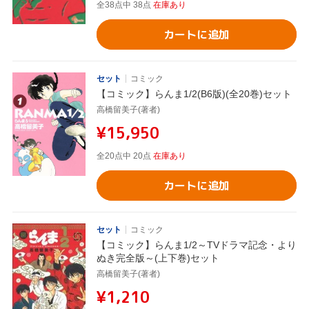
全38点中 38点
在庫あり
カートに追加
セット
コミック
【コミック】らんま1/2(B6版)(全20巻)セット
高橋留美子(著者)
¥15,950
全20点中 20点
在庫あり
カートに追加
セット
コミック
【コミック】らんま1/2～TVドラマ記念・より
ぬき完全版～(上下巻)セット
高橋留美子(著者)
¥1,210