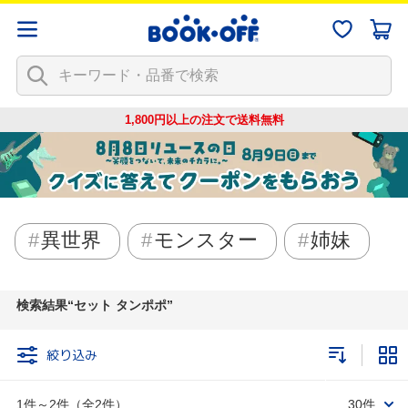
1,800円以上の注文で
送料無料
異世界
モンスター
姉妹
検索結果
セット タンポポ
絞り込み
1件～2件（全2件）
30件