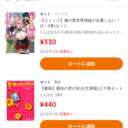
セット
コミック
【コミック】俺の異世界姉妹が自重しない！
(1～2巻)セット
たんぽぽポポ子(著者),緋色の雨(原作),原人(キャラクター原案)
¥330
全2点中 2点
在庫あり
カートに追加
セット
書籍
【書籍】素顔の君が好き(文庫版)上下巻セット
たんぽぽ【著】
¥440
全2点中 2点
在庫あり
カートに追加