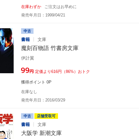
在庫わずか
ご注文はお早めに
発売年月日：1999/04/21
中古
書籍
文庫
魔刻百物語 竹書房文庫
伊計翼
¥99
円
定価より616円（86%）おトク
獲得ポイント 0P
在庫なし
発売年月日：2016/03/29
中古
店舗受取可
書籍
文庫
大阪学 新潮文庫