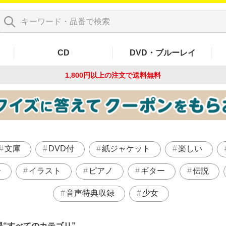
CD
DVD・ブルーレイ
1,800円以上の注文で
送料無料
文庫
DVD付
紙ジャケット
楽しい
ー
イラスト
ピアノ
ギター
伝説
音声特典収録
少女
果
すべてのカテゴリ