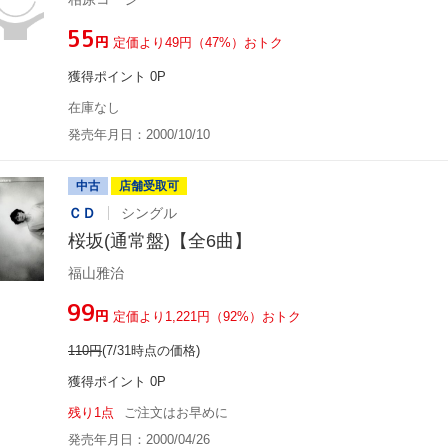
¥55
円
定価より49円（47%）おトク
獲得ポイント 0P
在庫なし
発売年月日：2000/10/10
中古
店舗受取可
ＣＤ
シングル
桜坂(通常盤)【全6曲】
福山雅治
¥99
円
定価より1,221円（92%）おトク
110
円
(7/31時点の価格)
獲得ポイント 0P
残り1点
ご注文はお早めに
発売年月日：2000/04/26