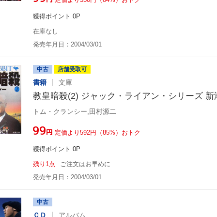
獲得ポイント 0P
在庫なし
発売年月日：2004/03/01
中古
店舗受取可
書籍
文庫
教皇暗殺(2) ジャック・ライアン・シリーズ 
トム・クランシー,田村源二
¥99
円
定価より592円（85%）おトク
獲得ポイント 0P
残り1点
ご注文はお早めに
発売年月日：2004/03/01
中古
ＣＤ
アルバム