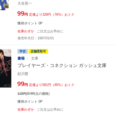
大谷晃一
¥99
円
定価より328円（76%）おトク
獲得ポイント 0P
在庫わずか
ご注文はお早めに
発売年月日：1997/01/01
中古
店舗受取可
書籍
文庫
プレイヤーズ・コネクション ガッシュ文庫
妃川螢
¥99
円
定価より581円（85%）おトク
110
円
(8/4時点の価格)
獲得ポイント 0P
在庫わずか
ご注文はお早めに