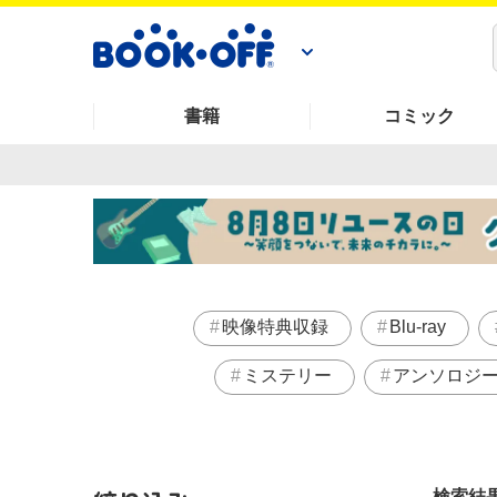
書籍
コミック
映像特典収録
Blu-ray
ミステリー
アンソロジ
検索結