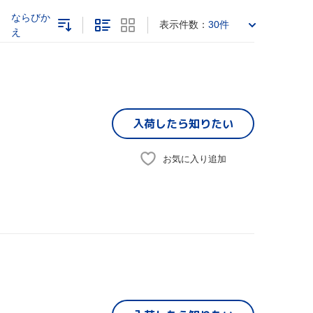
ならびか
表示件数：
30件
え
入荷したら
知りたい
お気に入り追加