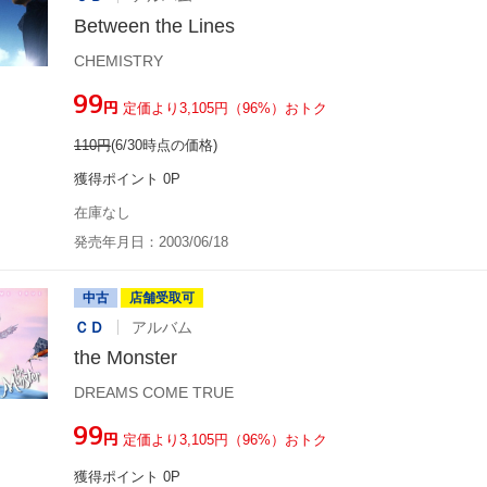
Between the Lines
CHEMISTRY
¥99
円
定価より3,105円（96%）おトク
110
円
(6/30時点の価格)
獲得ポイント 0P
在庫なし
発売年月日：2003/06/18
中古
店舗受取可
ＣＤ
アルバム
the Monster
DREAMS COME TRUE
¥99
円
定価より3,105円（96%）おトク
獲得ポイント 0P