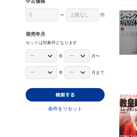
中古価格
〜
円
発売年月
セットは対象外となります
年
月〜
年
月まで
検索する
条件をリセット