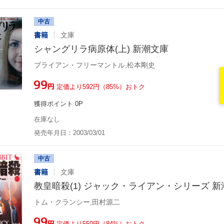
中古
書籍
文庫
シャングリラ病原体(上) 新潮文庫
ブライアン・フリーマントル,松本剛史
¥99
円
定価より592円（85%）おトク
獲得ポイント 0P
在庫なし
発売年月日：2003/03/01
中古
書籍
文庫
教皇暗殺(1) ジャック・ライアン・シリーズ 
トム・クランシー,田村源二
¥99
円
定価より550円（84%）おトク