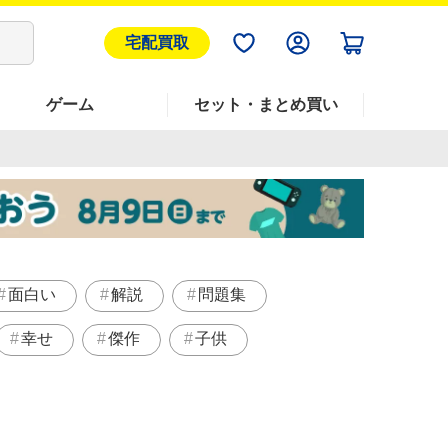
宅配買取
ゲーム
セット・まとめ買い
面白い
解説
問題集
幸せ
傑作
子供