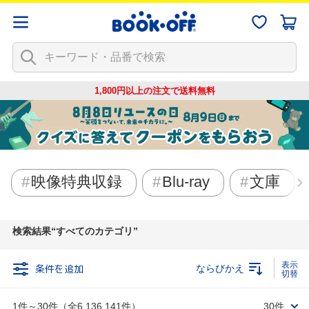
1,800円以上の注文で
送料無料
映像特典収録
Blu-ray
文庫
検索結果
すべてのカテゴリ
条件を追加
ならびかえ
1件～30件（全6,136,141件）
30件