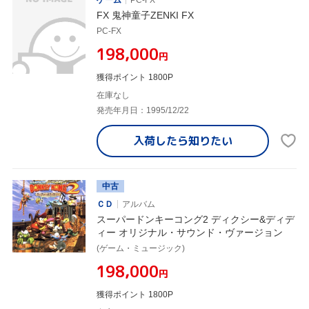
FX 鬼神童子ZENKI FX
PC-FX
¥198,000
円
獲得ポイント 1800P
在庫なし
発売年月日：1995/12/22
入荷したら
知りたい
中古
ＣＤ
アルバム
スーパードンキーコング2 ディクシー&ディデ
ィー オリジナル・サウンド・ヴァージョン
(ゲーム・ミュージック)
¥198,000
円
獲得ポイント 1800P