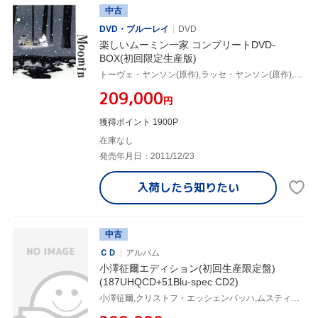
中古
DVD・ブルーレイ
DVD
楽しいムーミン一家 コンプリートDVD-
BOX(初回限定生産版)
トーヴェ・ヤンソン(原作),ラッセ・ヤンソン(原作),高山みなみ(ムーミン・トロール),大塚明夫(ムーミンパパ),谷育子(ムーミンママ),名倉靖博(キャラクターデザイン),白鳥澄夫(音楽)
¥209,000
円
獲得ポイント 1900P
在庫なし
発売年月日：2011/12/23
入荷したら
知りたい
中古
ＣＤ
アルバム
小澤征爾エディション(初回生産限定盤)
(187UHQCD+51Blu-spec CD2)
小澤征爾,クリストフ・エッシェンバッハ,ムスティスラフ・ロストロポーヴィチ,ハロルド・ライト,シャーマン・ウォルト,イツァーク・パールマン,プラシド・ドミンゴ,クリスティアン・ツィメルマン