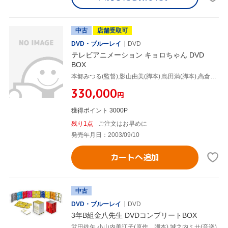
中古
店舗受取可
DVD・ブルーレイ
DVD
テレビアニメーション キョロちゃん DVD
BOX
本郷みつる(監督),影山由美(脚本),島田満(脚本),高倉静香(キャラクターデザイン),伊東みやこ(キョロちゃん),本田貴子(パチクリくん),間宮くるみ(ミッケンくん),納谷六朗(マツゲール博士)
¥330,000
円
獲得ポイント 3000P
残り1点
ご注文はお早めに
発売年月日：2003/09/10
カートへ追加
中古
DVD・ブルーレイ
DVD
3年B組金八先生 DVDコンプリートBOX
武田鉄矢,小山内美江子(原作、脚本),城之内ミサ(音楽)