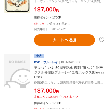
トーヴェ・ヤンソン(原作),ラッセ・ヤンソン(原作),高山みなみ(ムーミン・トロール),大塚明夫(ムーミンパパ),谷育子(ムーミンママ),名倉靖博(キャラクターデザイン),白鳥澄夫(音楽)
¥187,000
円
獲得ポイント 1700P
残り1点
ご注文はお早めに
発売年月日：2012/12/21
カートへ追加
中古
DVD・ブルーレイ
BLU-RAY DISC
男はつらいよ 50周年記念 復刻 “寅んく" 4Kデ
ジタル修復版ブルーレイ全巻ボックス(Blu-ray
Disc)
(関連)男はつらいよ,渥美清,倍賞千恵子,前田吟,山田洋次(原作、脚本),山本直純(音楽)
¥187,000
円
定価より22,000円（10%）おトク
獲得ポイント 1700P