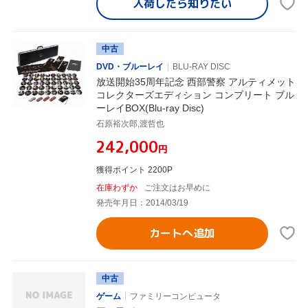
入荷したら
知りたい
中古
DVD・ブルーレイ
BLU-RAY DISC
放送開始35周年記念 西部警察 アルティメット
コレクターズエディション コンプリート ブル
ーレイBOX(Blu-ray Disc)
石原裕次郎,渡哲也
¥242,000
円
獲得ポイント 2200P
在庫わずか
ご注文はお早めに
発売年月日：2014/03/19
カートへ追加
中古
ゲーム
ファミリーコンピュータ