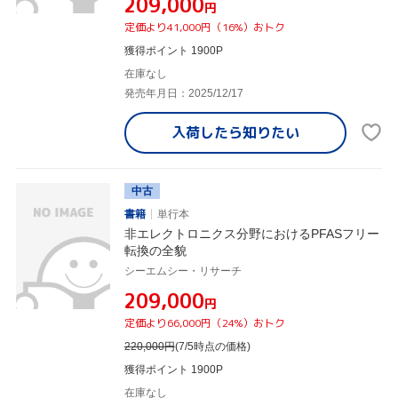
¥209,000
円
定価より41,000円（16%）おトク
獲得ポイント 1900P
在庫なし
発売年月日：2025/12/17
入荷したら
知りたい
中古
書籍
単行本
非エレクトロニクス分野におけるPFASフリー
転換の全貌
シーエムシー・リサーチ
¥209,000
円
定価より66,000円（24%）おトク
220,000
円
(7/5時点の価格)
獲得ポイント 1900P
在庫なし