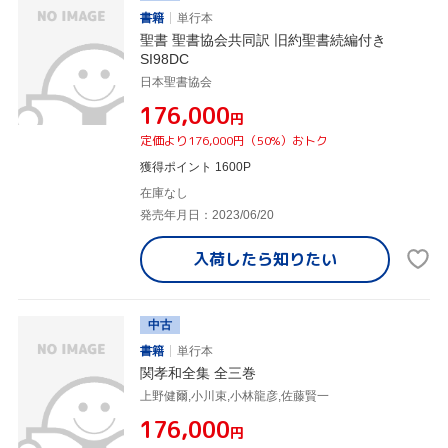
書籍
単行本
聖書 聖書協会共同訳 旧約聖書続編付き
SI98DC
日本聖書協会
¥176,000
円
定価より176,000円（50%）おトク
獲得ポイント 1600P
在庫なし
発売年月日：2023/06/20
入荷したら
知りたい
中古
書籍
単行本
関孝和全集 全三巻
上野健爾,小川束,小林龍彦,佐藤賢一
¥176,000
円