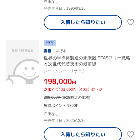
在庫なし
発売年月日：1996/03/25
入荷したら
知りたい
中古
書籍
単行本
世界の半導体製造の未来図:PFASフリー戦略
と次世代代替技術の最前線
シーエムシー・リサーチ
¥198,000
円
定価より132,000円（40%）おトク
209,000
円
(6/28時点の価格)
獲得ポイント 1800P
在庫なし
発売年月日：2025/12/26
入荷したら
知りたい