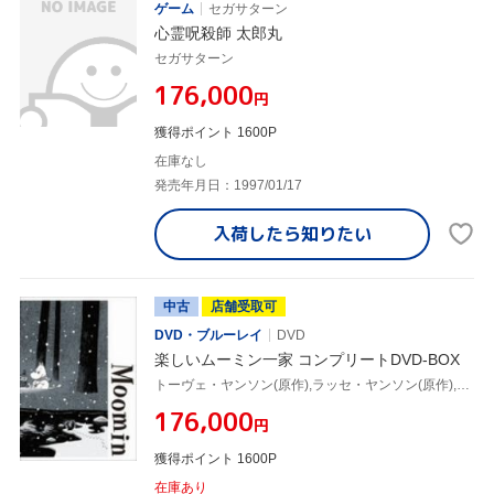
ゲーム
セガサターン
心霊呪殺師 太郎丸
セガサターン
¥176,000
円
獲得ポイント 1600P
在庫なし
発売年月日：1997/01/17
入荷したら
知りたい
中古
店舗受取可
DVD・ブルーレイ
DVD
楽しいムーミン一家 コンプリートDVD-BOX
トーヴェ・ヤンソン(原作),ラッセ・ヤンソン(原作),高山みなみ(ムーミン・トロール),大塚明夫(ムーミンパパ),谷育子(ムーミンママ),名倉靖博(キャラクターデザイン),白鳥澄夫(音楽)
¥176,000
円
獲得ポイント 1600P
在庫あり