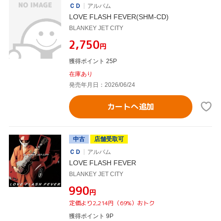
ＣＤ
アルバム
LOVE FLASH FEVER(SHM-CD)
BLANKEY JET CITY
¥2,750
円
獲得ポイント 25P
在庫あり
発売年月日：2026/06/24
カートへ追加
中古
店舗受取可
ＣＤ
アルバム
LOVE FLASH FEVER
BLANKEY JET CITY
¥990
円
定価より2,214円（69%）おトク
獲得ポイント 9P