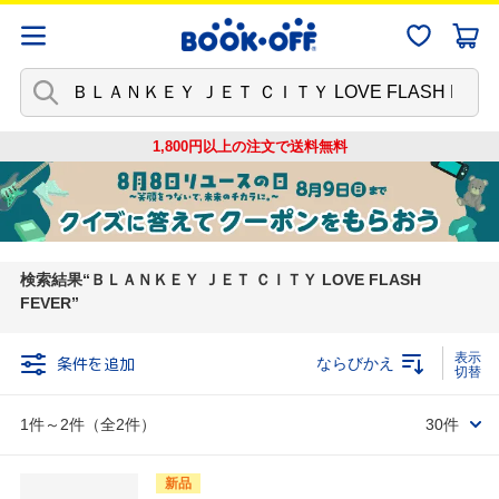
1,800円以上の注文で
送料無料
検索結果
ＢＬＡＮＫＥＹ ＪＥＴ ＣＩＴＹ LOVE FLASH
FEVER
条件を追加
ならびかえ
1件～2件（全2件）
30件
新品