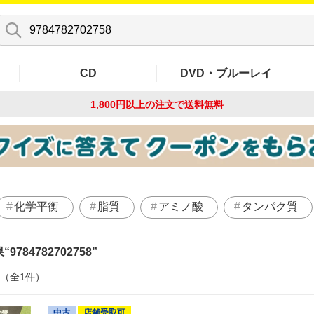
CD
DVD・ブルーレイ
1,800円以上の注文で
送料無料
化学平衡
脂質
アミノ酸
タンパク質
果
9784782702758
件（全1件）
中古
店舗受取可