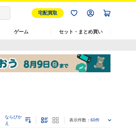
宅配買取
ゲーム
セット・まとめ買い
ならびか
表示件数：
60件
え