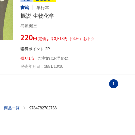
書籍
単行本
概説 生物化学
島原健三
¥220
円
定価より3,518円（94%）おトク
獲得ポイント 2P
残り1点
ご注文はお早めに
発売年月日：1991/10/10
1
商品一覧
9784782702758