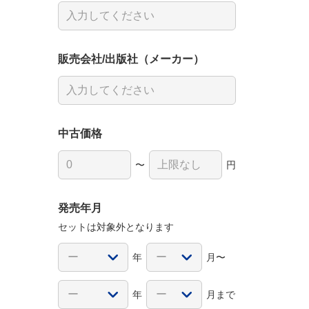
販売会社/出版社（メーカー）
中古価格
〜
円
発売年月
セットは対象外となります
年
月〜
年
月まで