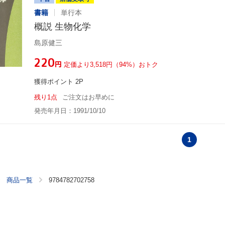
書籍
単行本
概説 生物化学
島原健三
¥220
円
定価より3,518円（94%）おトク
獲得ポイント 2P
残り1点
ご注文はお早めに
発売年月日：1991/10/10
1
商品一覧
9784782702758