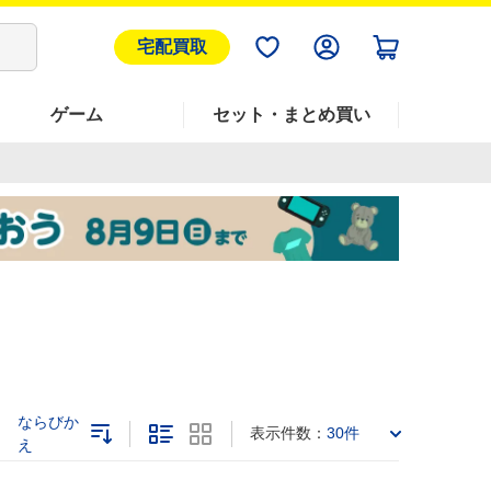
宅配買取
ゲーム
セット・まとめ買い
ならびか
表示件数：
30件
え