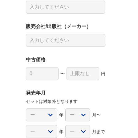
販売会社/出版社（メーカー）
中古価格
〜
円
発売年月
セットは対象外となります
年
月〜
年
月まで