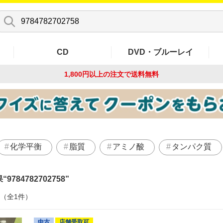
CD
DVD・ブルーレイ
1,800円以上の注文で
送料無料
化学平衡
脂質
アミノ酸
タンパク質
果
9784782702758
件（全1件）
中古
店舗受取可