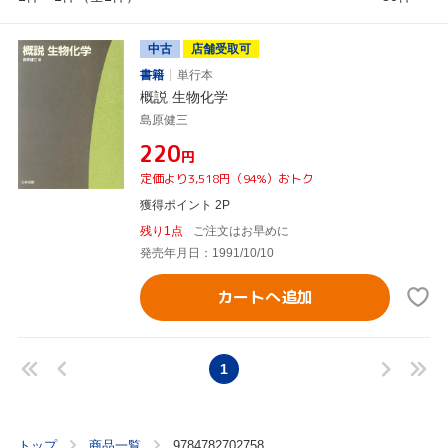
中古
店舗受取可
書籍
単行本
概説 生物化学
島原健三
¥220
円
定価より3,518円（94%）おトク
獲得ポイント 2P
残り1点
ご注文はお早めに
発売年月日：1991/10/10
カートへ追加
1
トップ
商品一覧
9784782702758