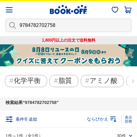
1,800円以上の注文で
送料無料
化学平衡
脂質
アミノ酸
検索結果
9784782702758
条件を追加
ならびかえ
1件～1件（全1件）
30件