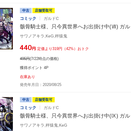
中古
店舗受取可
コミック
ガルドC
骸骨騎士様、只今異世界へお出掛け中(Ⅶ) ガル
サワノアキラ,KeG,秤猿鬼
¥440
円
定価より319円（42%）おトク
495
円
(7/22時点の価格)
獲得ポイント 4P
在庫あり
発売年月日：2020/08/25
中古
店舗受取可
コミック
ガルドC
骸骨騎士様、只今異世界へお出掛け中(Ⅸ) ガル
サワノアキラ,秤猿鬼,KeG