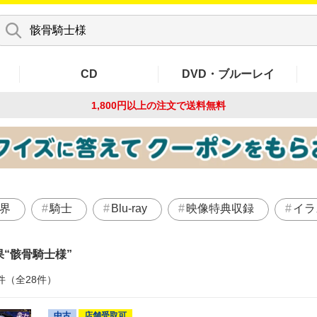
CD
DVD・ブルーレイ
1,800円以上の注文で
送料無料
界
騎士
Blu-ray
映像特典収録
イラ
果
骸骨騎士様
件（全28件）
中古
店舗受取可