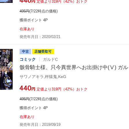
¥440
円
定価より319円（42%）おトク
495
円
(7/22時点の価格)
獲得ポイント 4P
在庫あり
発売年月日：2020/02/21
中古
店舗受取可
コミック
ガルドC
骸骨騎士様、只今異世界へお出掛け中(Ⅴ) ガル
サワノアキラ,秤猿鬼,KeG
¥440
円
定価より319円（42%）おトク
495
円
(7/22時点の価格)
獲得ポイント 4P
在庫あり
発売年月日：2019/09/19