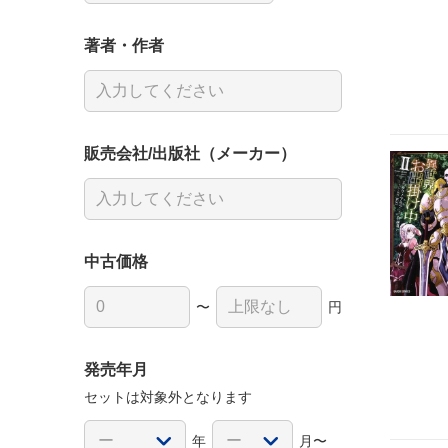
著者・作者
販売会社/出版社（メーカー）
中古価格
〜
円
発売年月
セットは対象外となります
年
月〜