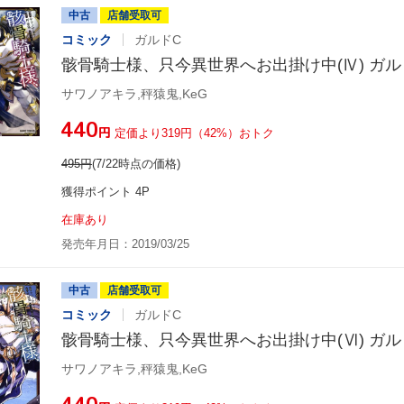
中古
店舗受取可
コミック
ガルドC
骸骨騎士様、只今異世界へお出掛け中(Ⅳ) ガル
サワノアキラ,秤猿鬼,KeG
¥440
円
定価より319円（42%）おトク
495
円
(7/22時点の価格)
獲得ポイント 4P
在庫あり
発売年月日：2019/03/25
中古
店舗受取可
コミック
ガルドC
骸骨騎士様、只今異世界へお出掛け中(Ⅵ) ガル
サワノアキラ,秤猿鬼,KeG