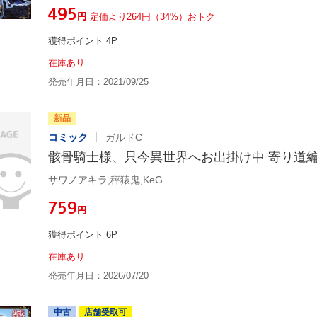
¥495
円
定価より264円（34%）おトク
獲得ポイント 4P
在庫あり
発売年月日：2021/09/25
新品
コミック
ガルドC
骸骨騎士様、只今異世界へお出掛け中 寄り道編
サワノアキラ,秤猿鬼,KeG
¥759
円
獲得ポイント 6P
在庫あり
発売年月日：2026/07/20
中古
店舗受取可