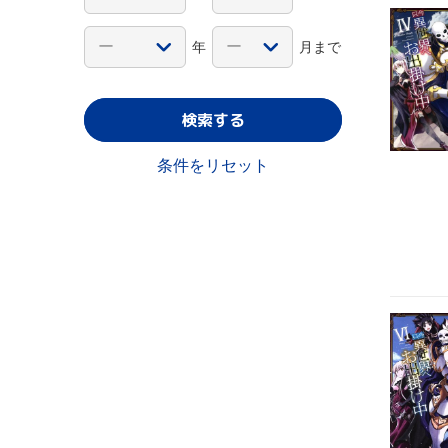
年
月まで
検索する
条件をリセット