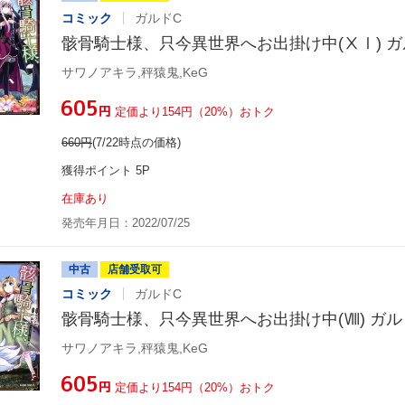
コミック
ガルドC
骸骨騎士様、只今異世界へお出掛け中(ⅩⅠ) ガ
サワノアキラ,秤猿鬼,KeG
¥605
円
定価より154円（20%）おトク
660
円
(7/22時点の価格)
獲得ポイント 5P
在庫あり
発売年月日：2022/07/25
中古
店舗受取可
コミック
ガルドC
骸骨騎士様、只今異世界へお出掛け中(Ⅷ) ガル
サワノアキラ,秤猿鬼,KeG
¥605
円
定価より154円（20%）おトク