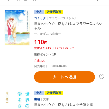
中古
店舗受取可
コミック
フラワーCスペシャル
世界の中心で、愛をさけぶ フラワーCスペシ
ャル
一井かずみ,片山恭一
¥110
円
定価より413円（78%）おトク
獲得ポイント 1P
在庫あり
発売年月日：2004/04/06
カートへ追加
中古
店舗受取可
書籍
文庫
世界の中心で、愛をさけぶ 小学館文庫