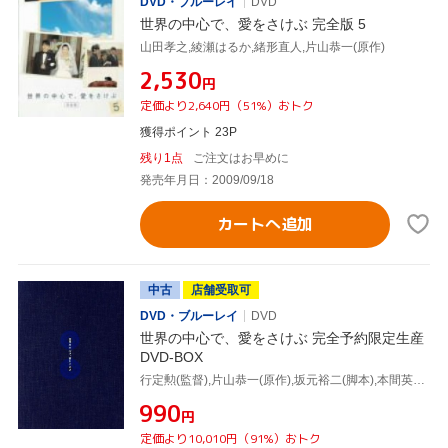
DVD・ブルーレイ
DVD
世界の中心で、愛をさけぶ 完全版 5
山田孝之,綾瀬はるか,緒形直人,片山恭一(原作)
¥2,530
円
定価より2,640円（51%）おトク
獲得ポイント 23P
残り1点
ご注文はお早めに
発売年月日：2009/09/18
カートへ追加
中古
店舗受取可
DVD・ブルーレイ
DVD
世界の中心で、愛をさけぶ 完全予約限定生産
DVD-BOX
行定勲(監督),片山恭一(原作),坂元裕二(脚本),本間英行(製作),大沢たかお,柴咲コウ,長澤まさみ,森山未來
¥990
円
定価より10,010円（91%）おトク