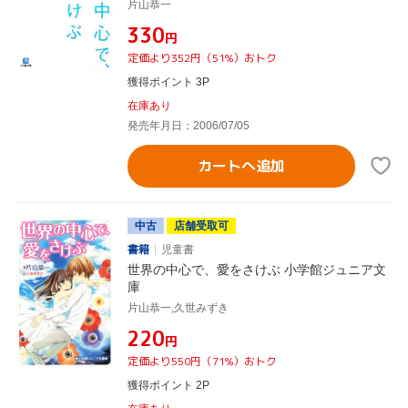
片山恭一
¥330
円
定価より352円（51%）おトク
獲得ポイント 3P
在庫あり
発売年月日：2006/07/05
カートへ追加
中古
店舗受取可
書籍
児童書
世界の中心で、愛をさけぶ 小学館ジュニア文
庫
片山恭一,久世みずき
¥220
円
定価より550円（71%）おトク
獲得ポイント 2P