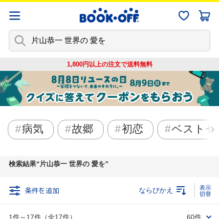
1,800円以上の注文で
送料無料
病気
故郷
初恋
ベストセ
検索結果
片山恭一 世界の 愛を
条件を追加
ならびかえ
1件～17件（全17件）
60件