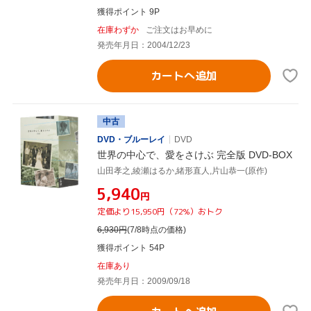
獲得ポイント 9P
在庫わずか
ご注文はお早めに
発売年月日：2004/12/23
カートへ追加
中古
DVD・ブルーレイ
DVD
世界の中心で、愛をさけぶ 完全版 DVD-BOX
山田孝之,綾瀬はるか,緒形直人,片山恭一(原作)
¥5,940
円
定価より15,950円（72%）おトク
6,930
円
(7/8時点の価格)
獲得ポイント 54P
在庫あり
発売年月日：2009/09/18