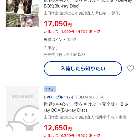
BOX(Blu-ray Disc)
山田孝之,綾瀬はるか,緒形直人,片山恭一(原作)
¥17,050
円
定価より11,990円（41%）おトク
獲得ポイント 155P
在庫なし
発売年月日：2015/10/23
入荷したら
知りたい
中古
DVD・ブルーレイ
BLU-RAY DISC
世界の中心で、愛をさけぶ 〈完全版〉 Blu-
ray BOX(Blu-ray Disc)
山田孝之,綾瀬はるか,緒形直人,桜井幸子,松下由樹,仲代達矢,片山恭一,河野伸
¥12,650
円
定価より16,390円（56%）おトク