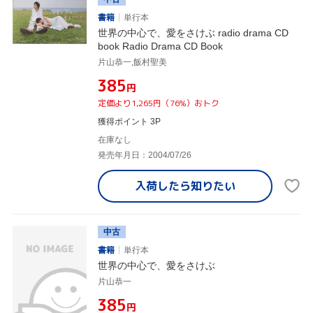
書籍
単行本
世界の中心で、愛をさけぶ radio drama CD
book Radio Drama CD Book
片山恭一,飯村聖美
¥385
円
定価より1,265円（76%）おトク
獲得ポイント 3P
在庫なし
発売年月日：2004/07/26
入荷したら
知りたい
中古
書籍
単行本
世界の中心で、愛をさけぶ
片山恭一
¥385
円