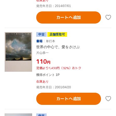
在庫あり
発売年月日：2014/07/01
カートへ追加
中古
店舗受取可
書籍
単行本
世界の中心で、愛をさけぶ
片山恭一
¥110
円
定価より1,430円（92%）おトク
獲得ポイント 1P
在庫あり
発売年月日：2001/04/20
カートへ追加
中古