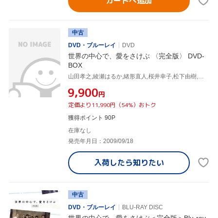
カートへ追加
中古
DVD・ブルーレイ
DVD
世界の中心で、愛をさけぶ 〈完全版〉 DVD-
BOX
山田孝之,綾瀬はるか,緒形直人,桜井幸子,松下由樹,仲代達矢,片山恭一,河野伸
¥9,900
円
定価より11,990円（54%）おトク
獲得ポイント 90P
在庫なし
発売年月日：2009/09/18
入荷したら
知りたい
中古
DVD・ブルーレイ
BLU-RAY DISC
世界の中心で、愛をさけぶ＜完全版＞Blu-ray