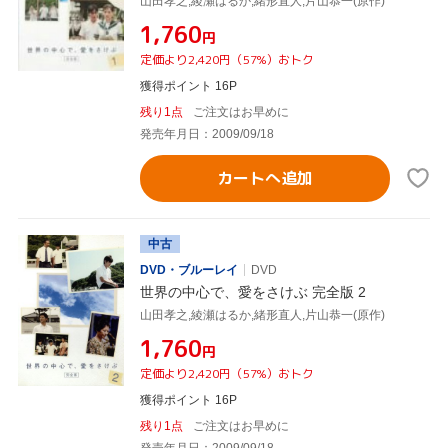
山田孝之,綾瀬はるか,緒形直人,片山恭一(原作)
¥1,760
円
定価より2,420円（57%）おトク
獲得ポイント 16P
残り1点
ご注文はお早めに
発売年月日：2009/09/18
カートへ追加
中古
DVD・ブルーレイ
DVD
世界の中心で、愛をさけぶ 完全版 2
山田孝之,綾瀬はるか,緒形直人,片山恭一(原作)
¥1,760
円
定価より2,420円（57%）おトク
獲得ポイント 16P
残り1点
ご注文はお早めに
発売年月日：2009/09/18