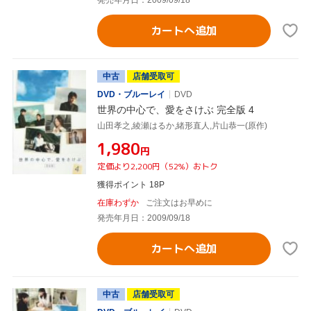
カートへ追加
中古
店舗受取可
DVD・ブルーレイ
DVD
世界の中心で、愛をさけぶ 完全版 4
山田孝之,綾瀬はるか,緒形直人,片山恭一(原作)
¥1,980
円
定価より2,200円（52%）おトク
獲得ポイント 18P
在庫わずか
ご注文はお早めに
発売年月日：2009/09/18
カートへ追加
中古
店舗受取可