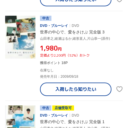
中古
DVD・ブルーレイ
DVD
世界の中心で、愛をさけぶ 完全版 3
山田孝之,綾瀬はるか,緒形直人,片山恭一(原作)
¥1,980
円
定価より2,200円（52%）おトク
獲得ポイント 18P
在庫なし
発売年月日：2009/09/18
入荷したら
知りたい
中古
店舗受取可
DVD・ブルーレイ
DVD
世界の中心で、愛をさけぶ 完全版 1