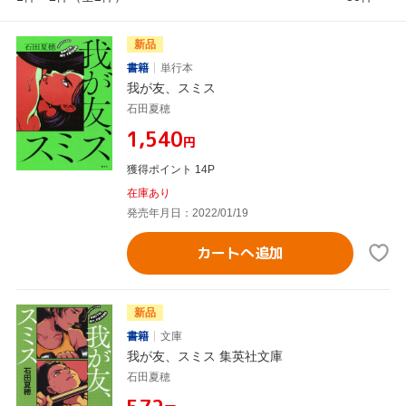
新品
書籍
単行本
我が友、スミス
石田夏穂
¥1,540
円
獲得ポイント 14P
在庫あり
発売年月日：2022/01/19
カートへ追加
新品
書籍
文庫
我が友、スミス 集英社文庫
石田夏穂