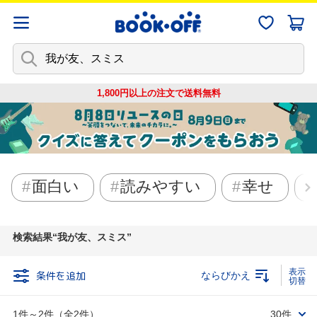
1,800円以上の注文で
送料無料
面白い
読みやすい
幸せ
検索結果
我が友、スミス
条件を追加
ならびかえ
1件～2件（全2件）
30件