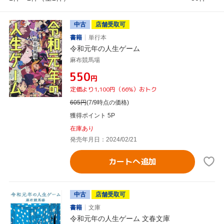
中古
店舗受取可
書籍
単行本
令和元年の人生ゲーム
麻布競馬場
¥550
円
定価より1,100円（66%）おトク
605
円
(7/9時点の価格)
獲得ポイント 5P
在庫あり
発売年月日：2024/02/21
カートへ追加
中古
店舗受取可
書籍
文庫
令和元年の人生ゲーム 文春文庫