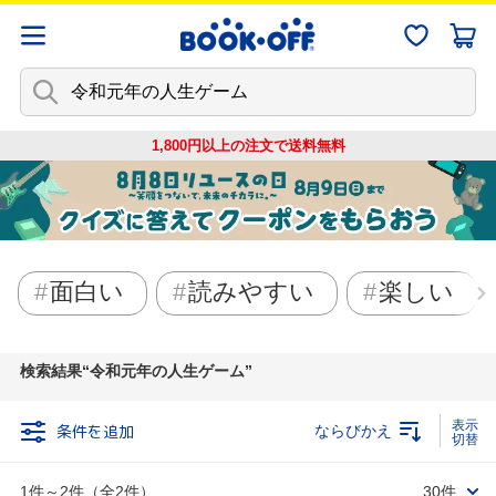
1,800円以上の注文で
送料無料
面白い
読みやすい
楽しい
検索結果
令和元年の人生ゲーム
条件を追加
ならびかえ
1件～2件（全2件）
30件