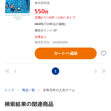
麻布競馬場
¥550
円
定価より198円（26%）おトク
660
円
(7/10時点の価格)
獲得ポイント 5P
在庫あり
発売年月日：2026/03/04
カートへ追加
1
トップ
商品一覧
令和元年の人生ゲーム
検索結果の関連商品