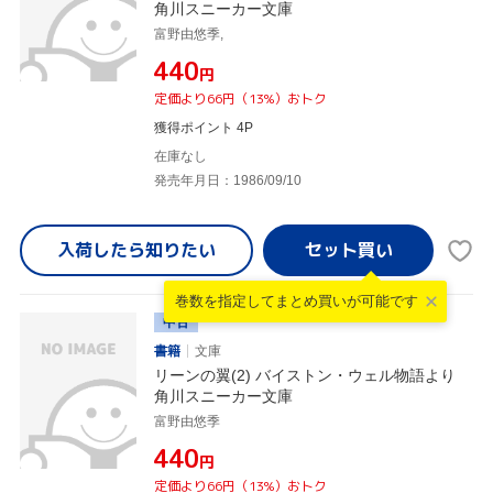
角川スニーカー文庫
富野由悠季,
¥440
円
定価より66円（13%）おトク
獲得ポイント 4P
在庫なし
発売年月日：1986/09/10
入荷したら
知りたい
巻数を指定して
まとめ買いが可能です
中古
書籍
文庫
リーンの翼(2) バイストン・ウェル物語より
角川スニーカー文庫
富野由悠季
¥440
円
定価より66円（13%）おトク