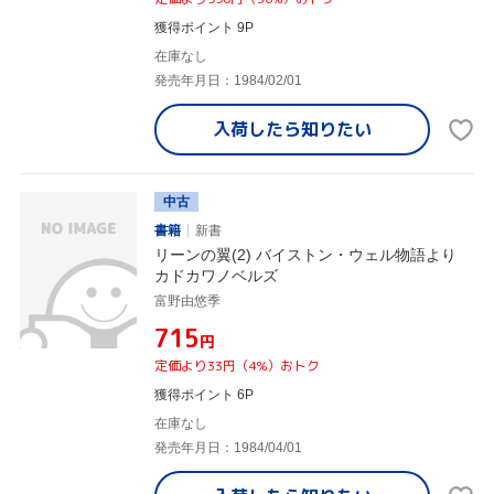
獲得ポイント 9P
在庫なし
発売年月日：1984/02/01
入荷したら
知りたい
中古
書籍
新書
リーンの翼(2) バイストン・ウェル物語より
カドカワノベルズ
富野由悠季
¥715
円
定価より33円（4%）おトク
獲得ポイント 6P
在庫なし
発売年月日：1984/04/01