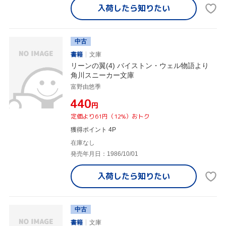
入荷したら
知りたい
中古
書籍
文庫
リーンの翼(4) バイストン・ウェル物語より
角川スニーカー文庫
富野由悠季
¥440
円
定価より61円（12%）おトク
獲得ポイント 4P
在庫なし
発売年月日：1986/10/01
入荷したら
知りたい
中古
書籍
文庫