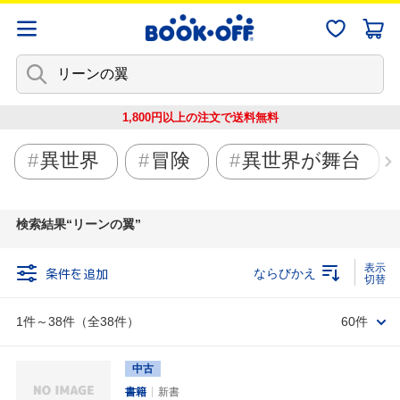
1,800円以上の注文で
送料無料
異世界
冒険
異世界が舞台
検索結果
リーンの翼
条件を追加
ならびかえ
1件～38件（全38件）
60件
中古
書籍
新書