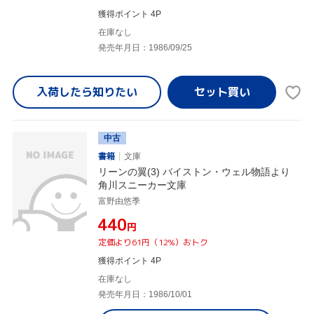
獲得ポイント 4P
在庫なし
発売年月日：1986/09/25
入荷したら
知りたい
中古
書籍
文庫
リーンの翼(3) バイストン・ウェル物語より
角川スニーカー文庫
富野由悠季
¥440
円
定価より61円（12%）おトク
獲得ポイント 4P
在庫なし
発売年月日：1986/10/01