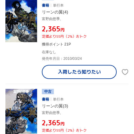
書籍
単行本
リーンの翼(4)
富野由悠季,
¥2,365
円
定価より55円（2%）おトク
獲得ポイント 21P
在庫なし
発売年月日：2010/03/24
入荷したら
知りたい
中古
書籍
単行本
リーンの翼(3)
富野由悠季,
¥2,365
円
定価より55円（2%）おトク