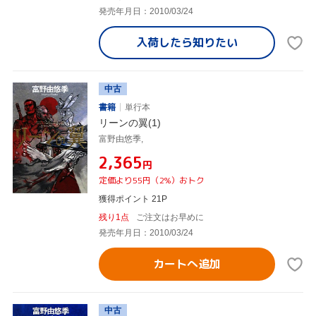
発売年月日：2010/03/24
入荷したら
知りたい
中古
書籍
単行本
リーンの翼(1)
富野由悠季,
¥2,365
円
定価より55円（2%）おトク
獲得ポイント 21P
残り1点
ご注文はお早めに
発売年月日：2010/03/24
カートへ追加
中古