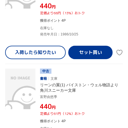
¥440
円
定価より66円（13%）おトク
獲得ポイント 4P
在庫なし
発売年月日：1986/10/25
入荷したら
知りたい
中古
書籍
文庫
リーンの翼(1) バイストン・ウェル物語より
角川スニーカー文庫
富野由悠季
¥440
円
定価より61円（12%）おトク
獲得ポイント 4P