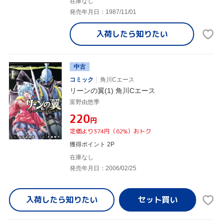
在庫なし
発売年月日：1987/11/01
入荷したら
知りたい
中古
コミック
角川Cエース
リーンの翼(1) 角川Cエース
富野由悠季
¥220
円
定価より374円（62%）おトク
獲得ポイント 2P
在庫なし
発売年月日：2006/02/25
入荷したら
知りたい