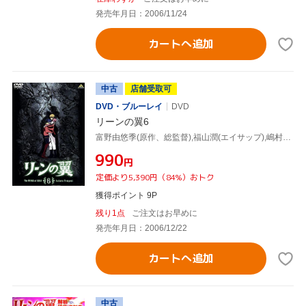
発売年月日：2006/11/24
カートへ追加
中古
店舗受取可
DVD・ブルーレイ
DVD
リーンの翼6
富野由悠季(原作、総監督),福山潤(エイサップ),嶋村侑(リュクス)
¥990
円
定価より5,390円（84%）おトク
獲得ポイント 9P
残り1点
ご注文はお早めに
発売年月日：2006/12/22
カートへ追加
中古