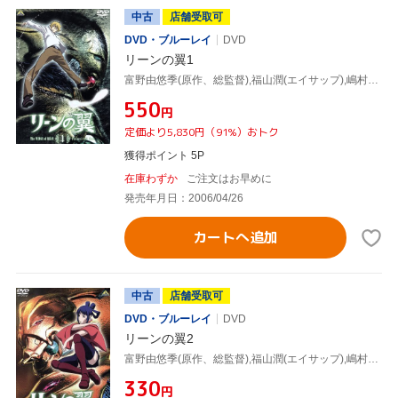
中古
店舗受取可
DVD・ブルーレイ
DVD
リーンの翼1
富野由悠季(原作、総監督),福山潤(エイサップ),嶋村侑(リュクス)
¥550
円
定価より5,830円（91%）おトク
獲得ポイント 5P
在庫わずか
ご注文はお早めに
発売年月日：2006/04/26
カートへ追加
中古
店舗受取可
DVD・ブルーレイ
DVD
リーンの翼2
富野由悠季(原作、総監督),福山潤(エイサップ),嶋村侑(リュクス)
¥330
円