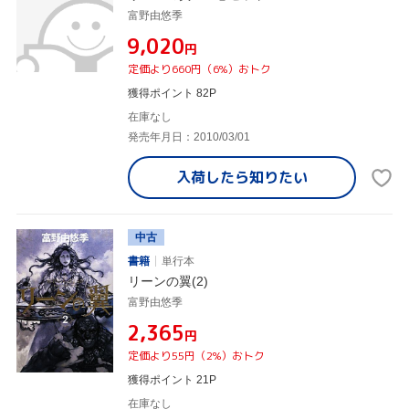
富野由悠季
¥9,020
円
定価より660円（6%）おトク
獲得ポイント 82P
在庫なし
発売年月日：2010/03/01
入荷したら
知りたい
中古
書籍
単行本
リーンの翼(2)
富野由悠季
¥2,365
円
定価より55円（2%）おトク
獲得ポイント 21P
在庫なし