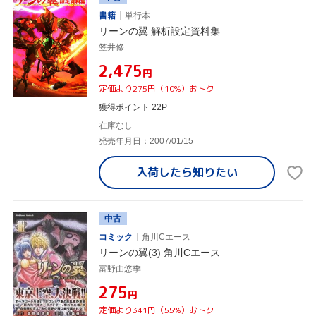
書籍
単行本
リーンの翼 解析設定資料集
笠井修
¥2,475
円
定価より275円（10%）おトク
獲得ポイント 22P
在庫なし
発売年月日：2007/01/15
入荷したら
知りたい
中古
コミック
角川Cエース
リーンの翼(3) 角川Cエース
富野由悠季
¥275
円
定価より341円（55%）おトク