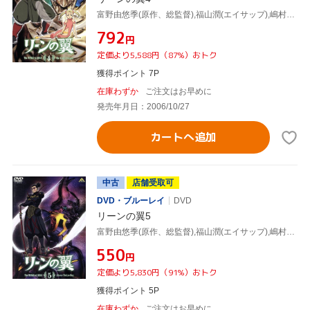
富野由悠季(原作、総監督),福山潤(エイサップ),嶋村侑(リュクス)
¥792
円
定価より5,588円（87%）おトク
獲得ポイント 7P
在庫わずか
ご注文はお早めに
発売年月日：2006/10/27
カートへ追加
中古
店舗受取可
DVD・ブルーレイ
DVD
リーンの翼5
富野由悠季(原作、総監督),福山潤(エイサップ),嶋村侑(リュクス)
¥550
円
定価より5,830円（91%）おトク
獲得ポイント 5P
在庫わずか
ご注文はお早めに