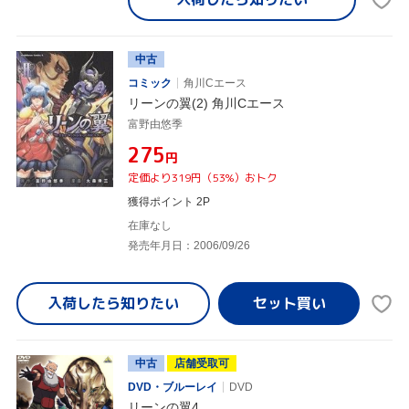
中古
コミック
角川Cエース
リーンの翼(2) 角川Cエース
富野由悠季
¥275
円
定価より319円（53%）おトク
獲得ポイント 2P
在庫なし
発売年月日：2006/09/26
入荷したら
知りたい
中古
店舗受取可
DVD・ブルーレイ
DVD
リーンの翼4