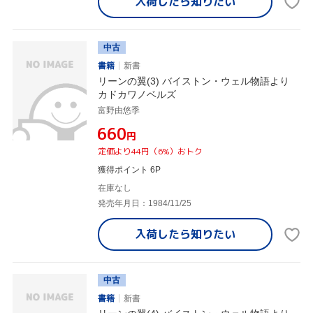
入荷したら
知りたい
中古
書籍
新書
リーンの翼(3) バイストン・ウェル物語より
カドカワノベルズ
富野由悠季
¥660
円
定価より44円（6%）おトク
獲得ポイント 6P
在庫なし
発売年月日：1984/11/25
入荷したら
知りたい
中古
書籍
新書