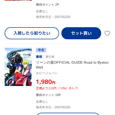
獲得ポイント 2P
在庫なし
発売年月日：2007/02/26
入荷したら
知りたい
中古
書籍
単行本
リーンの翼OFFICIAL GUIDE Road to Byston
Well
ホビージャパン
¥1,980
円
定価より220円（10%）おトク
獲得ポイント 18P
在庫なし
発売年月日：2007/03/30