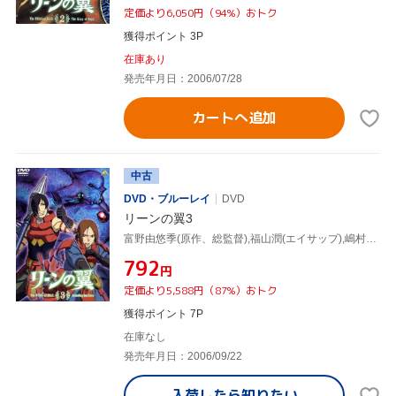
定価より6,050円（94%）おトク
獲得ポイント 3P
在庫あり
発売年月日：2006/07/28
カートへ追加
中古
DVD・ブルーレイ
DVD
リーンの翼3
富野由悠季(原作、総監督),福山潤(エイサップ),嶋村侑(リュクス)
¥792
円
定価より5,588円（87%）おトク
獲得ポイント 7P
在庫なし
発売年月日：2006/09/22
入荷したら
知りたい