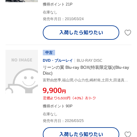
獲得ポイント 21P
在庫なし
発売年月日：2010/03/24
入荷したら
知りたい
中古
DVD・ブルーレイ
BLU-RAY DISC
リーンの翼 Blu-ray BOX(特装限定版)(Blu-ray
Disc)
富野由悠季,福山潤,小山力也,嶋村侑,土田大,田邉真悟,工藤昌史,樋口康雄
¥9,900
円
定価より6,600円（40%）おトク
獲得ポイント 90P
在庫なし
発売年月日：2026/03/25
入荷したら
知りたい