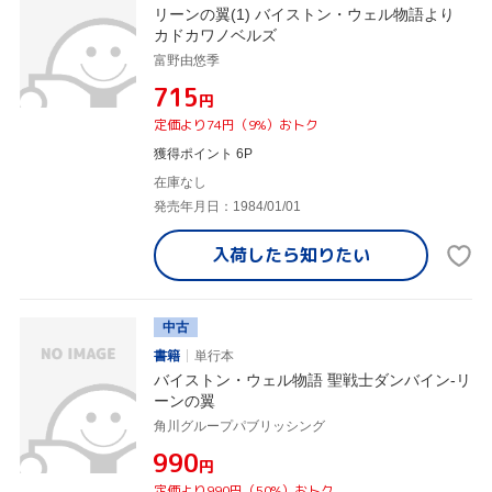
リーンの翼(1) バイストン・ウェル物語より
カドカワノベルズ
富野由悠季
¥715
円
定価より74円（9%）おトク
獲得ポイント 6P
在庫なし
発売年月日：1984/01/01
入荷したら
知りたい
中古
書籍
単行本
バイストン・ウェル物語 聖戦士ダンバイン-リ
ーンの翼
角川グループパブリッシング
¥990
円
定価より990円（50%）おトク