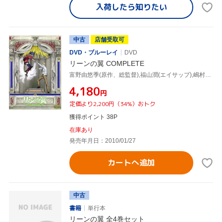
入荷したら
知りたい
中古
店舗受取可
DVD・ブルーレイ
DVD
リーンの翼 COMPLETE
富野由悠季(原作、総監督),福山潤(エイサップ),嶋村侑(リュクス),工藤昌史(キャラクターデザイン),樋口康雄(音楽)
¥4,180
円
定価より2,200円（34%）おトク
獲得ポイント 38P
在庫あり
発売年月日：2010/01/27
カートへ追加
中古
書籍
単行本
リーンの翼 全4巻セット