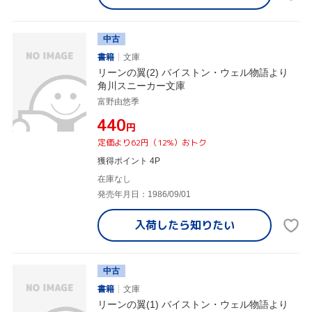
中古
書籍
文庫
リーンの翼(2) バイストン・ウェル物語より
角川スニーカー文庫
富野由悠季
¥440
円
定価より62円（12%）おトク
獲得ポイント 4P
在庫なし
発売年月日：1986/09/01
入荷したら
知りたい
中古
書籍
文庫
リーンの翼(1) バイストン・ウェル物語より