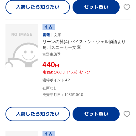
入荷したら
知りたい
中古
書籍
文庫
リーンの翼(4) バイストン・ウェル物語より
角川スニーカー文庫
富野由悠季
¥440
円
定価より66円（13%）おトク
獲得ポイント 4P
在庫なし
発売年月日：1986/10/10
入荷したら
知りたい
中古