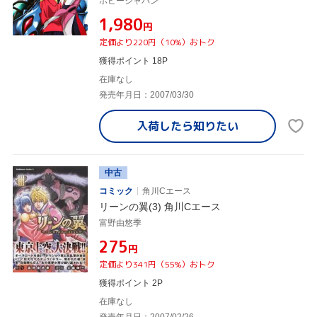
ホビージャパン
¥1,980
円
定価より220円（10%）おトク
獲得ポイント 18P
在庫なし
発売年月日：2007/03/30
入荷したら
知りたい
中古
コミック
角川Cエース
リーンの翼(3) 角川Cエース
富野由悠季
¥275
円
定価より341円（55%）おトク
獲得ポイント 2P
在庫なし
発売年月日：2007/02/26