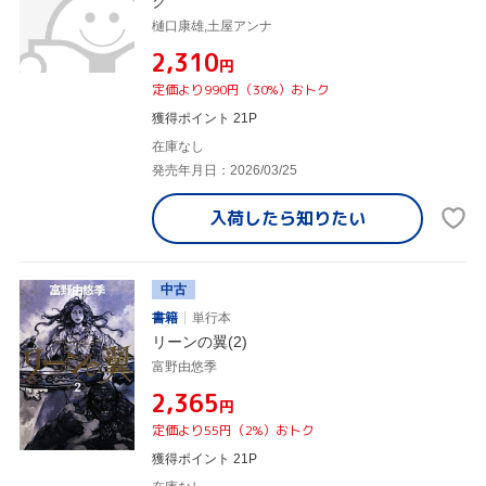
ク
樋口康雄,土屋アンナ
¥2,310
円
定価より990円（30%）おトク
獲得ポイント 21P
在庫なし
発売年月日：2026/03/25
入荷したら
知りたい
中古
書籍
単行本
リーンの翼(2)
富野由悠季
¥2,365
円
定価より55円（2%）おトク
獲得ポイント 21P