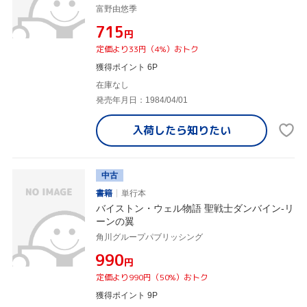
富野由悠季
¥715
円
定価より33円（4%）おトク
獲得ポイント 6P
在庫なし
発売年月日：1984/04/01
入荷したら
知りたい
中古
書籍
単行本
バイストン・ウェル物語 聖戦士ダンバイン-リ
ーンの翼
角川グループパブリッシング
¥990
円
定価より990円（50%）おトク
獲得ポイント 9P