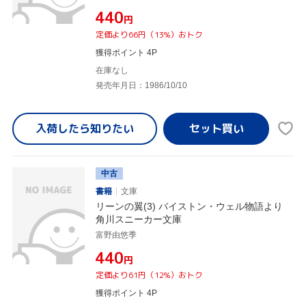
¥440
円
定価より66円（13%）おトク
獲得ポイント 4P
在庫なし
発売年月日：1986/10/10
入荷したら
知りたい
中古
書籍
文庫
リーンの翼(3) バイストン・ウェル物語より
角川スニーカー文庫
富野由悠季
¥440
円
定価より61円（12%）おトク
獲得ポイント 4P