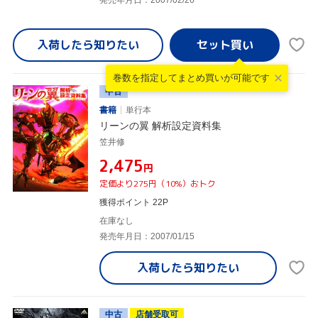
入荷したら
知りたい
巻数を指定して
まとめ買いが可能です
中古
書籍
単行本
リーンの翼 解析設定資料集
笠井修
¥2,475
円
定価より275円（10%）おトク
獲得ポイント 22P
在庫なし
発売年月日：2007/01/15
入荷したら
知りたい
中古
店舗受取可