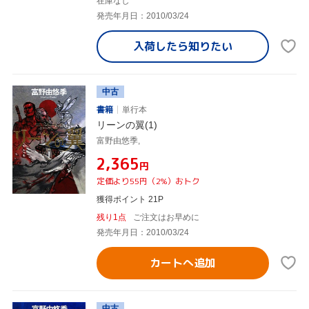
在庫なし
発売年月日：2010/03/24
入荷したら
知りたい
中古
書籍
単行本
リーンの翼(1)
富野由悠季,
¥2,365
円
定価より55円（2%）おトク
獲得ポイント 21P
残り1点
ご注文はお早めに
発売年月日：2010/03/24
カートへ追加
中古