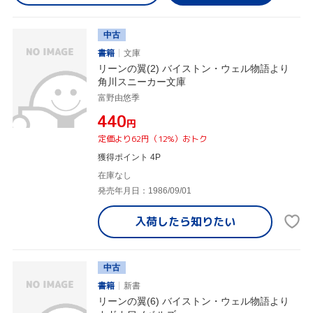
中古
書籍
文庫
リーンの翼(2) バイストン・ウェル物語より
角川スニーカー文庫
富野由悠季
¥440
円
定価より62円（12%）おトク
獲得ポイント 4P
在庫なし
発売年月日：1986/09/01
入荷したら
知りたい
中古
書籍
新書
リーンの翼(6) バイストン・ウェル物語より