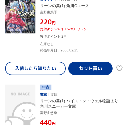
リーンの翼(1) 角川Cエース
富野由悠季
¥220
円
定価より374円（62%）おトク
獲得ポイント 2P
在庫なし
発売年月日：2006/02/25
入荷したら
知りたい
中古
書籍
文庫
リーンの翼(1) バイストン・ウェル物語より
角川スニーカー文庫
富野由悠季
¥440
円