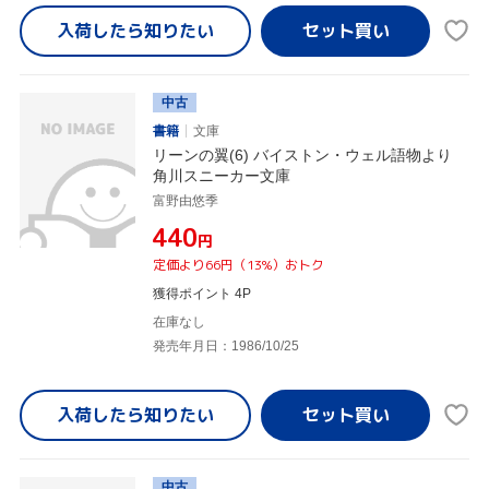
入荷したら
知りたい
中古
書籍
文庫
リーンの翼(6) バイストン・ウェル語物より
角川スニーカー文庫
富野由悠季
¥440
円
定価より66円（13%）おトク
獲得ポイント 4P
在庫なし
発売年月日：1986/10/25
入荷したら
知りたい
中古