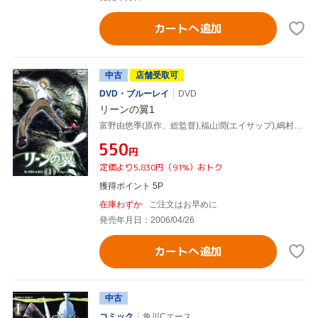
カートへ追加
中古
店舗受取可
DVD・ブルーレイ
DVD
リーンの翼1
富野由悠季(原作、総監督),福山潤(エイサップ),嶋村侑(リュクス)
¥550
円
定価より5,830円（91%）おトク
獲得ポイント 5P
在庫わずか
ご注文はお早めに
発売年月日：2006/04/26
カートへ追加
中古
コミック
角川Cエース