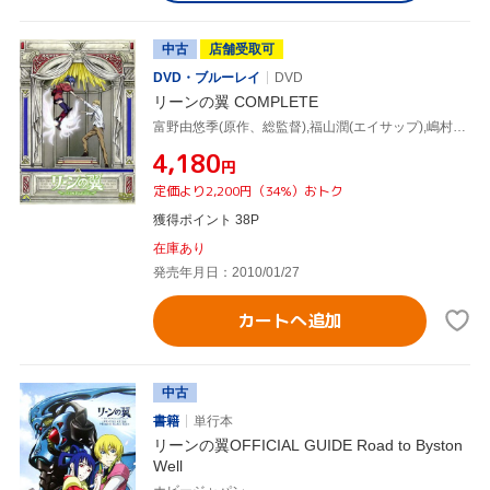
中古
店舗受取可
DVD・ブルーレイ
DVD
リーンの翼 COMPLETE
富野由悠季(原作、総監督),福山潤(エイサップ),嶋村侑(リュクス),工藤昌史(キャラクターデザイン),樋口康雄(音楽)
¥4,180
円
定価より2,200円（34%）おトク
獲得ポイント 38P
在庫あり
発売年月日：2010/01/27
カートへ追加
中古
書籍
単行本
リーンの翼OFFICIAL GUIDE Road to Byston
Well