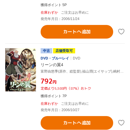
獲得ポイント 5P
在庫わずか
ご注文はお早めに
発売年月日：2006/11/24
カートへ追加
中古
店舗受取可
DVD・ブルーレイ
DVD
リーンの翼4
富野由悠季(原作、総監督),福山潤(エイサップ),嶋村侑(リュクス)
¥792
円
定価より5,588円（87%）おトク
獲得ポイント 7P
在庫わずか
ご注文はお早めに
発売年月日：2006/10/27
カートへ追加