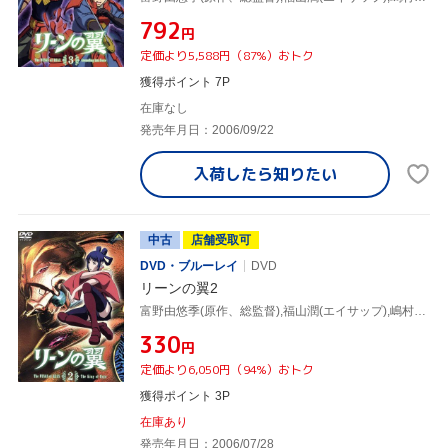
¥792
円
定価より5,588円（87%）おトク
獲得ポイント 7P
在庫なし
発売年月日：2006/09/22
入荷したら
知りたい
中古
店舗受取可
DVD・ブルーレイ
DVD
リーンの翼2
富野由悠季(原作、総監督),福山潤(エイサップ),嶋村侑(リュクス)
¥330
円
定価より6,050円（94%）おトク
獲得ポイント 3P
在庫あり
発売年月日：2006/07/28