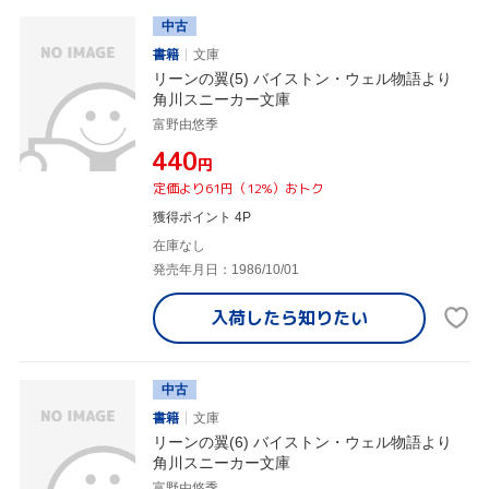
中古
書籍
文庫
リーンの翼(5) バイストン・ウェル物語より
角川スニーカー文庫
富野由悠季
¥440
円
定価より61円（12%）おトク
獲得ポイント 4P
在庫なし
発売年月日：1986/10/01
入荷したら
知りたい
中古
書籍
文庫
リーンの翼(6) バイストン・ウェル物語より
角川スニーカー文庫
富野由悠季