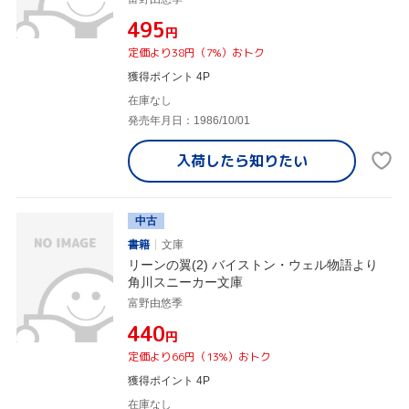
¥495
円
定価より38円（7%）おトク
獲得ポイント 4P
在庫なし
発売年月日：1986/10/01
入荷したら
知りたい
中古
書籍
文庫
リーンの翼(2) バイストン・ウェル物語より
角川スニーカー文庫
富野由悠季
¥440
円
定価より66円（13%）おトク
獲得ポイント 4P
在庫なし