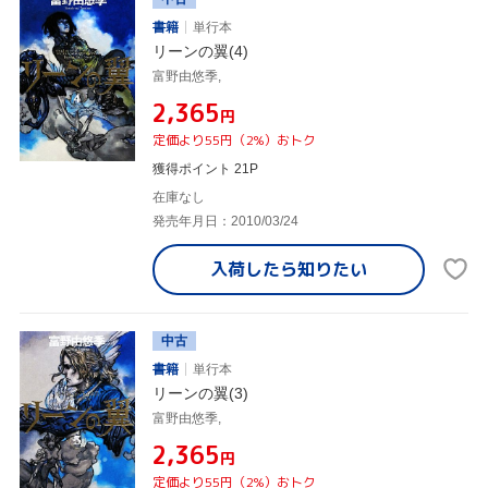
書籍
単行本
リーンの翼(4)
富野由悠季,
¥2,365
円
定価より55円（2%）おトク
獲得ポイント 21P
在庫なし
発売年月日：2010/03/24
入荷したら
知りたい
中古
書籍
単行本
リーンの翼(3)
富野由悠季,
¥2,365
円
定価より55円（2%）おトク