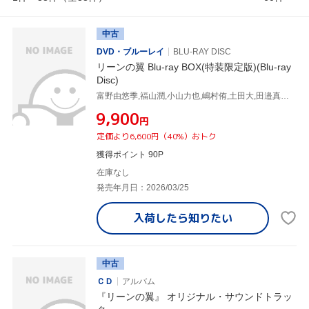
中古
DVD・ブルーレイ
BLU-RAY DISC
リーンの翼 Blu-ray BOX(特装限定版)(Blu-ray
Disc)
富野由悠季,福山潤,小山力也,嶋村侑,土田大,田邉真悟,工藤昌史,樋口康雄
¥9,900
円
定価より6,600円（40%）おトク
獲得ポイント 90P
在庫なし
発売年月日：2026/03/25
入荷したら
知りたい
中古
ＣＤ
アルバム
『リーンの翼』 オリジナル・サウンドトラッ