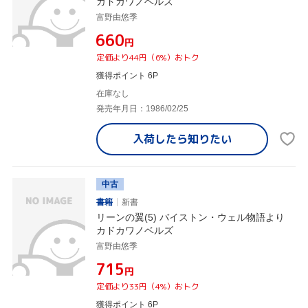
カドカワノベルズ
富野由悠季
¥660
円
定価より44円（6%）おトク
獲得ポイント 6P
在庫なし
発売年月日：1986/02/25
入荷したら
知りたい
中古
書籍
新書
リーンの翼(5) バイストン・ウェル物語より
カドカワノベルズ
富野由悠季
¥715
円
定価より33円（4%）おトク
獲得ポイント 6P