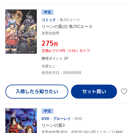
中古
コミック
角川Cエース
リーンの翼(2) 角川Cエース
富野由悠季
¥275
円
定価より319円（53%）おトク
獲得ポイント 2P
在庫なし
発売年月日：2006/09/26
入荷したら
知りたい
中古
DVD・ブルーレイ
DVD
リーンの翼3
富野由悠季(原作、総監督),福山潤(エイサップ),嶋村侑(リュクス)