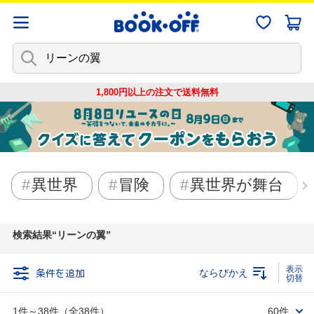
1,800円以上の注文で
送料無料
異世界
冒険
異世界が舞台
検索結果
リーンの翼
条件を追加
ならびかえ
1件～38件（全38件）
60件