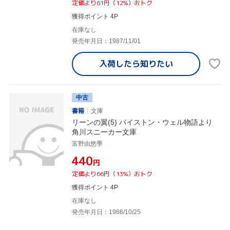
定価より61円（12%）おトク
獲得ポイント 4P
在庫なし
発売年月日：1987/11/01
入荷したら
知りたい
中古
書籍
文庫
リーンの翼(5) バイストン・ウェル物語より
角川スニーカー文庫
富野由悠季
¥440
円
定価より66円（13%）おトク
獲得ポイント 4P
在庫なし
発売年月日：1986/10/25