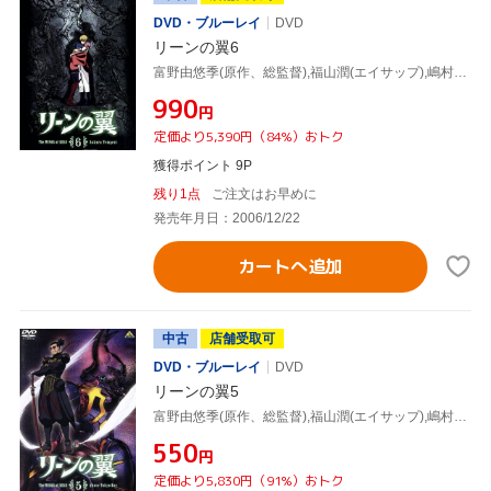
DVD・ブルーレイ
DVD
リーンの翼6
富野由悠季(原作、総監督),福山潤(エイサップ),嶋村侑(リュクス)
¥990
円
定価より5,390円（84%）おトク
獲得ポイント 9P
残り1点
ご注文はお早めに
発売年月日：2006/12/22
カートへ追加
中古
店舗受取可
DVD・ブルーレイ
DVD
リーンの翼5
富野由悠季(原作、総監督),福山潤(エイサップ),嶋村侑(リュクス)
¥550
円
定価より5,830円（91%）おトク