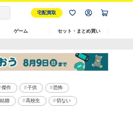
宅配買取
ゲーム
セット・まとめ買い
傑作
子供
恐怖
結婚
高校生
切ない