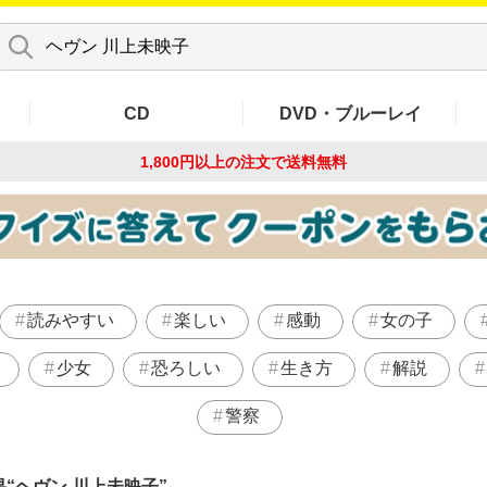
CD
DVD・ブルーレイ
1,800円以上の注文で
送料無料
読みやすい
楽しい
感動
女の子
少女
恐ろしい
生き方
解説
警察
果
ヘヴン 川上未映子