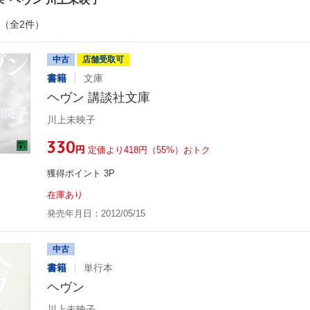
件（全2件）
中古
店舗受取可
書籍
文庫
ヘヴン 講談社文庫
川上未映子
¥330
円
定価より418円（55%）おトク
獲得ポイント 3P
在庫あり
発売年月日：2012/05/15
中古
書籍
単行本
ヘヴン
川上未映子