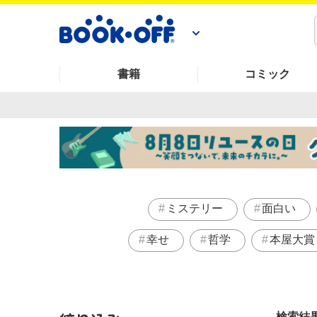
書籍
コミック
ミステリー
面白い
幸せ
哲学
本屋大賞
検索結