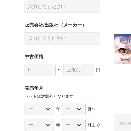
販売会社/出版社（メーカー）
中古価格
〜
円
発売年月
セットは対象外となります
年
月〜
年
月まで