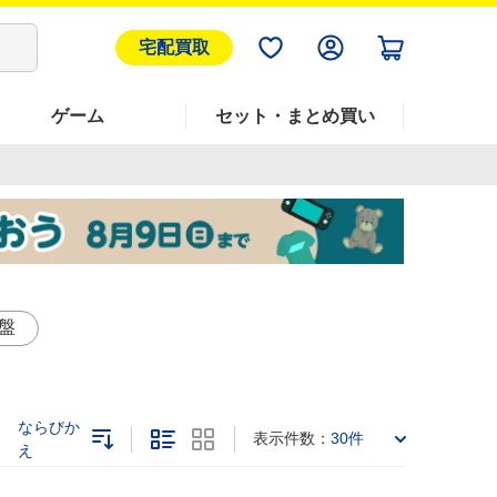
宅配買取
ゲーム
セット・まとめ買い
盤
ならびか
表示件数：
30件
え