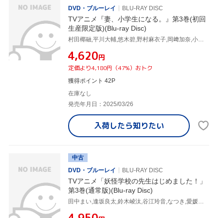
DVD・ブルーレイ
BLU-RAY DISC
TVアニメ『妻、小学生になる。』第3巻(初回
生産限定版)(Blu-ray Disc)
村田椰融,平川大輔,悠木碧,野村麻衣子,岡﨑加奈,小島幸子,関川成人,山崎寛子
¥4,620
円
定価より4,180円（47%）おトク
獲得ポイント 42P
在庫なし
発売年月日：2025/03/26
入荷したら
知りたい
中古
DVD・ブルーレイ
BLU-RAY DISC
TVアニメ「妖怪学校の先生はじめました！」
第3巻(通常版)(Blu-ray Disc)
田中まい,逢坂良太,鈴木崚汰,谷江玲音,なつき,愛媛須田子,濱口漠,稲福高廣
¥4,950