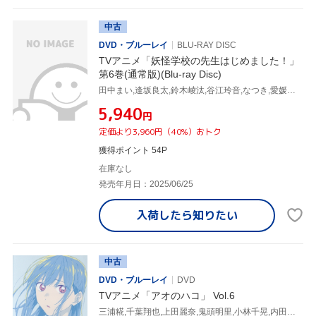
中古
DVD・ブルーレイ
BLU-RAY DISC
TVアニメ「妖怪学校の先生はじめました！」
第6巻(通常版)(Blu-ray Disc)
田中まい,逢坂良太,鈴木崚汰,谷江玲音,なつき,愛媛須田子,濱口漠,稲福高廣
¥5,940
円
定価より3,960円（40%）おトク
獲得ポイント 54P
在庫なし
発売年月日：2025/06/25
入荷したら
知りたい
中古
DVD・ブルーレイ
DVD
TVアニメ「アオのハコ」 Vol.6
三浦糀,千葉翔也,上田麗奈,鬼頭明里,小林千晃,内田雄馬,谷野美穂,大間々昂