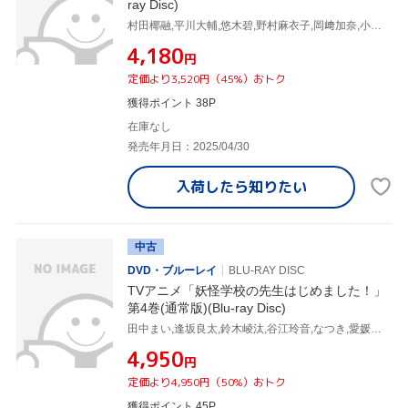
ray Disc)
村田椰融,平川大輔,悠木碧,野村麻衣子,岡﨑加奈,小島幸子,関川成人,山崎寛子
¥4,180
円
定価より3,520円（45%）おトク
獲得ポイント 38P
在庫なし
発売年月日：2025/04/30
入荷したら
知りたい
中古
DVD・ブルーレイ
BLU-RAY DISC
TVアニメ「妖怪学校の先生はじめました！」
第4巻(通常版)(Blu-ray Disc)
田中まい,逢坂良太,鈴木崚汰,谷江玲音,なつき,愛媛須田子,濱口漠,稲福高廣
¥4,950
円
定価より4,950円（50%）おトク
獲得ポイント 45P