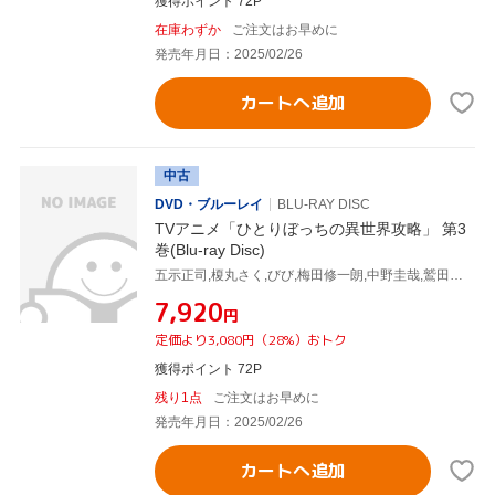
獲得ポイント 72P
在庫わずか
ご注文はお早めに
発売年月日：2025/02/26
カートへ追加
中古
DVD・ブルーレイ
BLU-RAY DISC
TVアニメ「ひとりぼっちの異世界攻略」 第3
巻(Blu-ray Disc)
五示正司,榎丸さく,びび,梅田修一朗,中野圭哉,鷲田敏弥,片山修志,鈴木暁也
¥7,920
円
定価より3,080円（28%）おトク
獲得ポイント 72P
残り1点
ご注文はお早めに
発売年月日：2025/02/26
カートへ追加