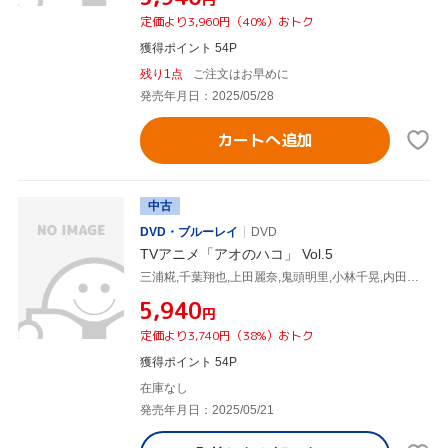
定価より3,960円（40%）おトク
獲得ポイント 54P
残り1点
ご注文はお早めに
発売年月日：2025/05/28
カートへ追加
中古
DVD・ブルーレイ
DVD
TVアニメ「アオのハコ」 Vol.5
三浦糀,千葉翔也,上田麗奈,鬼頭明里,小林千晃,内田雄馬,谷野美穂,大間々昂
¥5,940
円
定価より3,740円（38%）おトク
獲得ポイント 54P
在庫なし
発売年月日：2025/05/21