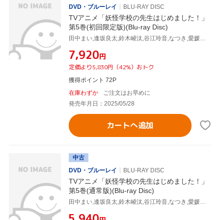
DVD・ブルーレイ
BLU-RAY DISC
TVアニメ「妖怪学校の先生はじめました！」
第5巻(初回限定版)(Blu-ray Disc)
田中まい,逢坂良太,鈴木崚汰,谷江玲音,なつき,愛媛須田子,濱口漠,稲福高廣
¥7,920
円
定価より5,830円（42%）おトク
獲得ポイント 72P
在庫わずか
ご注文はお早めに
発売年月日：2025/05/28
カートへ追加
中古
DVD・ブルーレイ
BLU-RAY DISC
TVアニメ「妖怪学校の先生はじめました！」
第5巻(通常版)(Blu-ray Disc)
田中まい,逢坂良太,鈴木崚汰,谷江玲音,なつき,愛媛須田子,濱口漠,稲福高廣
¥5,940
円