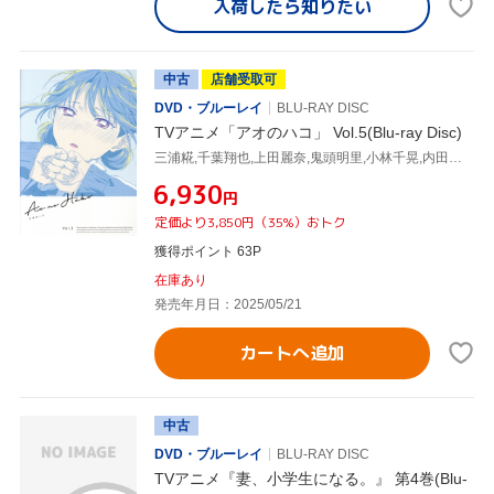
入荷したら
知りたい
中古
店舗受取可
DVD・ブルーレイ
BLU-RAY DISC
TVアニメ「アオのハコ」 Vol.5(Blu-ray Disc)
三浦糀,千葉翔也,上田麗奈,鬼頭明里,小林千晃,内田雄馬,谷野美穂,大間々昂
¥6,930
円
定価より3,850円（35%）おトク
獲得ポイント 63P
在庫あり
発売年月日：2025/05/21
カートへ追加
中古
DVD・ブルーレイ
BLU-RAY DISC
TVアニメ『妻、小学生になる。』 第4巻(Blu-