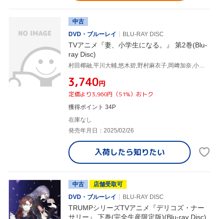
中古
DVD・ブルーレイ
BLU-RAY DISC
TVアニメ『妻、小学生になる。』 第2巻(Blu-
ray Disc)
村田椰融,平川大輔,悠木碧,野村麻衣子,岡﨑加奈,小島幸子,関川成人,山崎寛子
¥3,740
円
定価より3,960円（51%）おトク
獲得ポイント 34P
在庫なし
発売年月日：2025/02/26
入荷したら
知りたい
中古
店舗受取可
DVD・ブルーレイ
BLU-RAY DISC
TRUMPシリーズTVアニメ『デリコズ・ナー
サリー』 下巻(完全生産限定版)(Blu-ray Disc)