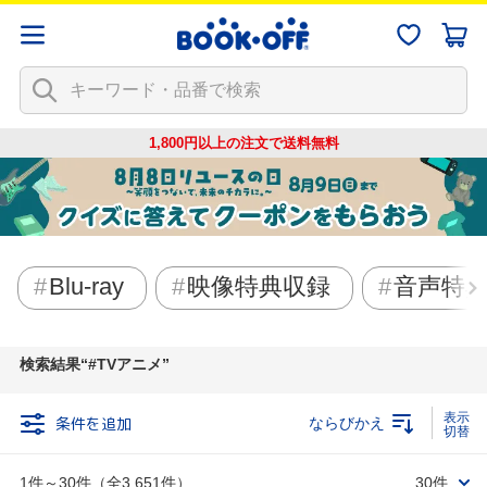
1,800円以上の注文で
送料無料
Blu-ray
映像特典収録
音声特
検索結果
#TVアニメ
条件を追加
ならびかえ
1件～30件（全3,651件）
30件