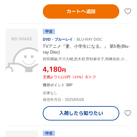
カートへ追加
中古
DVD・ブルーレイ
BLU-RAY DISC
TVアニメ『妻、小学生になる。』 第5巻(Blu-
ray Disc)
村田椰融,平川大輔,悠木碧,野村麻衣子,岡﨑加奈,小島幸子,関川成人,山崎寛子
¥4,180
円
定価より3,520円（45%）おトク
獲得ポイント 38P
在庫なし
発売年月日：2025/05/28
入荷したら
知りたい
中古