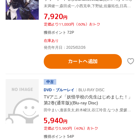
末満健一,森田成一,小西克幸,下野紘,佐藤拓也,日高里菜,伊東葉子,和田俊輔
¥7,920
円
定価より11,880円（60%）おトク
獲得ポイント 72P
在庫あり
発売年月日：2025/02/26
カートへ追加
中古
DVD・ブルーレイ
BLU-RAY DISC
TVアニメ「妖怪学校の先生はじめました！」
第2巻(通常版)(Blu-ray Disc)
田中まい,逢坂良太,鈴木崚汰,谷江玲音,なつき,愛媛須田子,濱口漠,稲福高廣
¥5,940
円
定価より3,960円（40%）おトク
獲得ポイント 54P