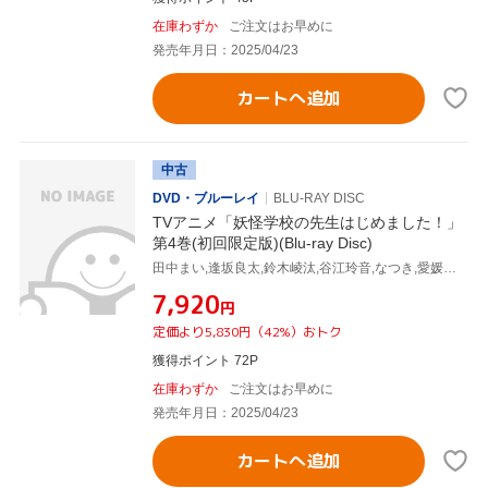
在庫わずか
ご注文はお早めに
発売年月日：2025/04/23
カートへ追加
中古
DVD・ブルーレイ
BLU-RAY DISC
TVアニメ「妖怪学校の先生はじめました！」
第4巻(初回限定版)(Blu-ray Disc)
田中まい,逢坂良太,鈴木崚汰,谷江玲音,なつき,愛媛須田子,濱口漠,稲福高廣
¥7,920
円
定価より5,830円（42%）おトク
獲得ポイント 72P
在庫わずか
ご注文はお早めに
発売年月日：2025/04/23
カートへ追加