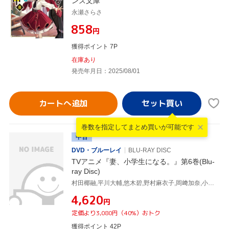
ンズ文庫
永瀬さらさ
¥858
円
獲得ポイント 7P
在庫あり
発売年月日：2025/08/01
カートへ追加
巻数を指定して
まとめ買いが可能です
中古
DVD・ブルーレイ
BLU-RAY DISC
TVアニメ『妻、小学生になる。』第6巻(Blu-
ray Disc)
村田椰融,平川大輔,悠木碧,野村麻衣子,岡﨑加奈,小島幸子,関川成人,山崎寛子
¥4,620
円
定価より3,080円（40%）おトク
獲得ポイント 42P