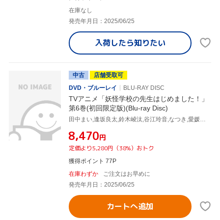
在庫なし
発売年月日：2025/06/25
入荷したら
知りたい
中古
店舗受取可
DVD・ブルーレイ
BLU-RAY DISC
TVアニメ「妖怪学校の先生はじめました！」
第6巻(初回限定版)(Blu-ray Disc)
田中まい,逢坂良太,鈴木崚汰,谷江玲音,なつき,愛媛須田子,濱口漠,稲福高廣
¥8,470
円
定価より5,280円（38%）おトク
獲得ポイント 77P
在庫わずか
ご注文はお早めに
発売年月日：2025/06/25
カートへ追加