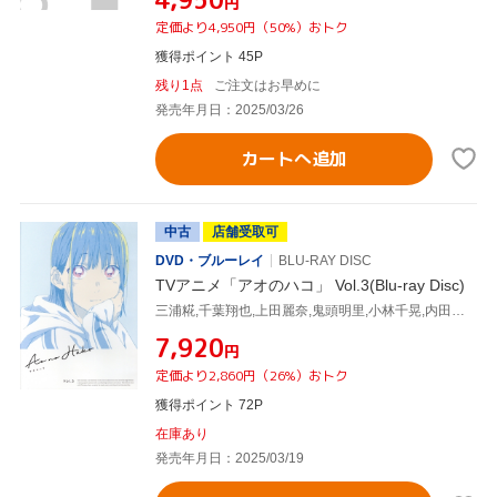
円
定価より4,950円（50%）おトク
獲得ポイント 45P
残り1点
ご注文はお早めに
発売年月日：2025/03/26
カートへ追加
中古
店舗受取可
DVD・ブルーレイ
BLU-RAY DISC
TVアニメ「アオのハコ」 Vol.3(Blu-ray Disc)
三浦糀,千葉翔也,上田麗奈,鬼頭明里,小林千晃,内田雄馬,谷野美穂,大間々昂
¥7,920
円
定価より2,860円（26%）おトク
獲得ポイント 72P
在庫あり
発売年月日：2025/03/19