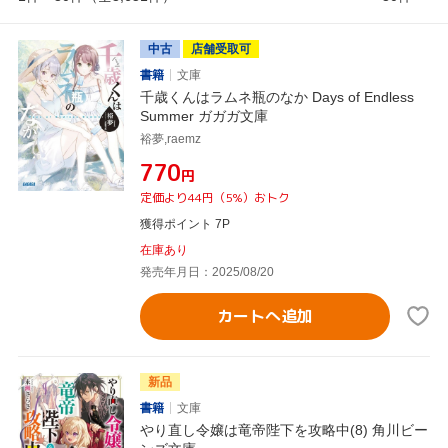
中古
店舗受取可
書籍
文庫
千歳くんはラムネ瓶のなか Days of Endless
Summer ガガガ文庫
裕夢,raemz
¥770
円
定価より44円（5%）おトク
獲得ポイント 7P
在庫あり
発売年月日：2025/08/20
カートへ追加
新品
書籍
文庫
やり直し令嬢は竜帝陛下を攻略中(8) 角川ビー