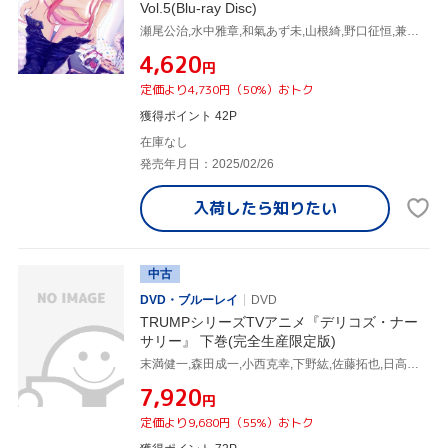
Vol.5(Blu-ray Disc)
瀬尾公治,水中雅章,和氣あず未,山根綺,野口征恒,兼松衆,櫻井美希,佐久間奏
¥4,620
円
定価より4,730円（50%）おトク
獲得ポイント 42P
在庫なし
発売年月日：2025/02/26
入荷したら
知りたい
中古
DVD・ブルーレイ
DVD
TRUMPシリーズTVアニメ『デリコズ・ナー
サリー』 下巻(完全生産限定版)
末満健一,森田成一,小西克幸,下野紘,佐藤拓也,日高里菜,伊東葉子,和田俊輔
¥7,920
円
定価より9,680円（55%）おトク