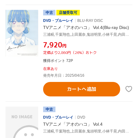
中古
店舗受取可
DVD・ブルーレイ
BLU-RAY DISC
TVアニメ「アオのハコ」 Vol.4(Blu-ray Disc)
三浦糀,千葉翔也,上田麗奈,鬼頭明里,小林千晃,内田雄馬,谷野美穂,大間々昂
¥7,920
円
定価より2,860円（26%）おトク
獲得ポイント 72P
在庫あり
発売年月日：2025/04/16
カートへ追加
中古
DVD・ブルーレイ
DVD
TVアニメ「アオのハコ」 Vol.4
三浦糀,千葉翔也,上田麗奈,鬼頭明里,小林千晃,内田雄馬,谷野美穂,大間々昂