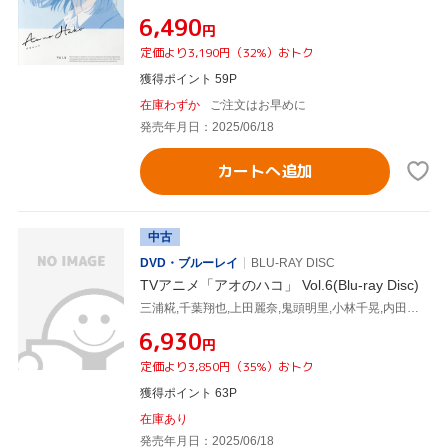
¥6,490
円
定価より3,190円（32%）おトク
獲得ポイント 59P
在庫わずか
ご注文はお早めに
発売年月日：2025/06/18
カートへ追加
中古
DVD・ブルーレイ
BLU-RAY DISC
TVアニメ「アオのハコ」 Vol.6(Blu-ray Disc)
三浦糀,千葉翔也,上田麗奈,鬼頭明里,小林千晃,内田雄馬,谷野美穂,大間々昂
¥6,930
円
定価より3,850円（35%）おトク
獲得ポイント 63P
在庫あり
発売年月日：2025/06/18