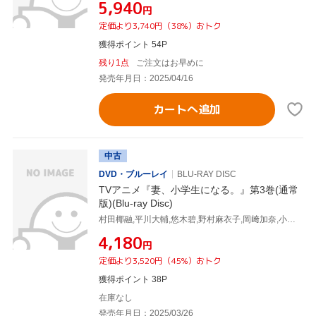
¥5,940
円
定価より3,740円（38%）おトク
獲得ポイント 54P
残り1点
ご注文はお早めに
発売年月日：2025/04/16
カートへ追加
中古
DVD・ブルーレイ
BLU-RAY DISC
TVアニメ『妻、小学生になる。』第3巻(通常
版)(Blu-ray Disc)
村田椰融,平川大輔,悠木碧,野村麻衣子,岡﨑加奈,小島幸子,関川成人,山崎寛子
¥4,180
円
定価より3,520円（45%）おトク
獲得ポイント 38P
在庫なし
発売年月日：2025/03/26