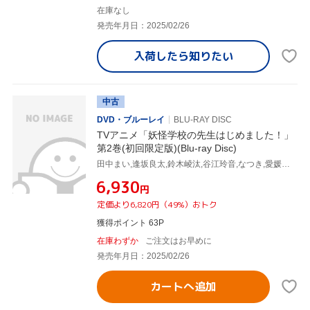
在庫なし
発売年月日：2025/02/26
入荷したら
知りたい
中古
DVD・ブルーレイ
BLU-RAY DISC
TVアニメ「妖怪学校の先生はじめました！」
第2巻(初回限定版)(Blu-ray Disc)
田中まい,逢坂良太,鈴木崚汰,谷江玲音,なつき,愛媛須田子,濱口漠,稲福高廣
¥6,930
円
定価より6,820円（49%）おトク
獲得ポイント 63P
在庫わずか
ご注文はお早めに
発売年月日：2025/02/26
カートへ追加