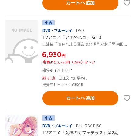
カートへ追加
中古
DVD・ブルーレイ
DVD
TVアニメ「アオのハコ」 Vol.3
三浦糀,千葉翔也,上田麗奈,鬼頭明里,小林千晃,内田雄馬,谷野美穂,大間々昂
¥6,930
円
定価より2,750円（28%）おトク
獲得ポイント 63P
残り1点
ご注文はお早めに
発売年月日：2025/03/19
カートへ追加
中古
DVD・ブルーレイ
BLU-RAY DISC
TVアニメ『女神のカフェテラス』第2期