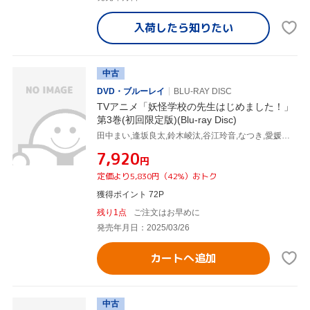
入荷したら
知りたい
中古
DVD・ブルーレイ
BLU-RAY DISC
TVアニメ「妖怪学校の先生はじめました！」
第3巻(初回限定版)(Blu-ray Disc)
田中まい,逢坂良太,鈴木崚汰,谷江玲音,なつき,愛媛須田子,濱口漠,稲福高廣
¥7,920
円
定価より5,830円（42%）おトク
獲得ポイント 72P
残り1点
ご注文はお早めに
発売年月日：2025/03/26
カートへ追加
中古