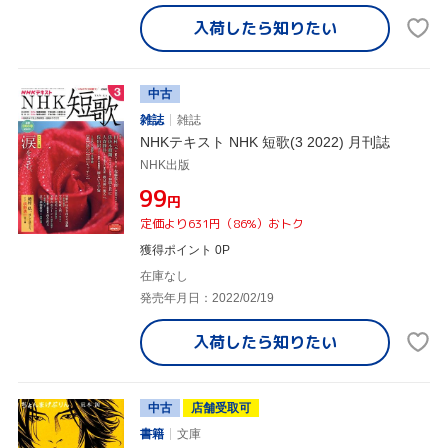
入荷したら
知りたい
中古
雑誌
雑誌
NHKテキスト NHK 短歌(3 2022) 月刊誌
NHK出版
¥99
円
定価より631円（86%）おトク
獲得ポイント 0P
在庫なし
発売年月日：2022/02/19
入荷したら
知りたい
中古
店舗受取可
書籍
文庫