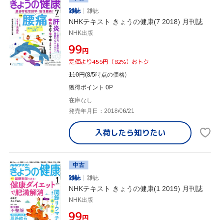
雑誌
雑誌
NHKテキスト きょうの健康(7 2018) 月刊誌
NHK出版
¥99
円
定価より456円（82%）おトク
110
円
(8/5時点の価格)
獲得ポイント 0P
在庫なし
発売年月日：2018/06/21
入荷したら
知りたい
中古
雑誌
雑誌
NHKテキスト きょうの健康(1 2019) 月刊誌
NHK出版
¥99
円