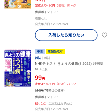
定価より490円（83%）おトク
獲得ポイント 0P
在庫なし
発売年月日：2022/06/21
入荷したら
知りたい
中古
店舗受取可
雑誌
雑誌
NHKテキスト きょうの健康(8 2022) 月刊誌
NHK出版
¥99
円
定価より490円（83%）おトク
110
円
(7/1時点の価格)
獲得ポイント 0P
残り1点
ご注文はお早めに
発売年月日：2022/07/21