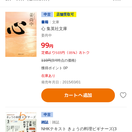
中古
店舗受取可
書籍
文庫
心 集英社文庫
姜尚中
¥99
円
定価より583円（85%）おトク
110
円
(8/4時点の価格)
獲得ポイント 0P
在庫あり
発売年月日：2015/03/01
カートへ追加
中古
雑誌
雑誌
NHKテキスト きょうの料理ビギナーズ(3