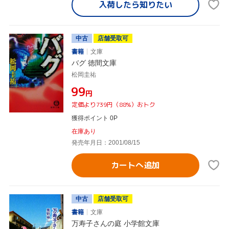
入荷したら
知りたい
中古
店舗受取可
書籍
文庫
バグ 徳間文庫
松岡圭祐
¥99
円
定価より739円（88%）おトク
獲得ポイント 0P
在庫あり
発売年月日：2001/08/15
カートへ追加
中古
店舗受取可
書籍
文庫
万寿子さんの庭 小学館文庫