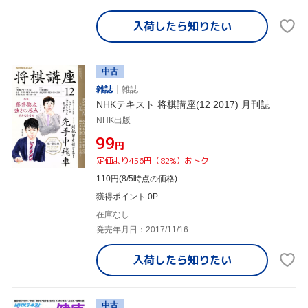
入荷したら
知りたい
中古
雑誌
雑誌
NHKテキスト 将棋講座(12 2017) 月刊誌
NHK出版
¥99
円
定価より456円（82%）おトク
110
円
(8/5時点の価格)
獲得ポイント 0P
在庫なし
発売年月日：2017/11/16
入荷したら
知りたい
中古