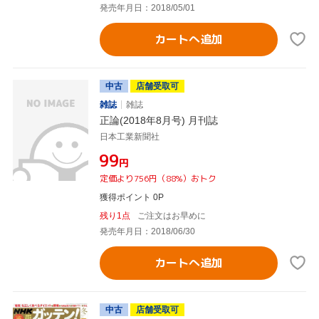
発売年月日：2018/05/01
カートへ追加
中古
店舗受取可
雑誌
雑誌
正論(2018年8月号) 月刊誌
日本工業新聞社
¥99
円
定価より756円（88%）おトク
獲得ポイント 0P
残り1点
ご注文はお早めに
発売年月日：2018/06/30
カートへ追加
中古
店舗受取可