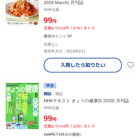
2018 March) 月刊誌
NHK出版
¥99
円
定価より424円（81%）おトク
獲得ポイント 0P
在庫なし
発売年月日：2018/02/21
入荷したら
知りたい
中古
雑誌
雑誌
NHKテキスト きょうの健康(5 2020) 月刊誌
NHK出版
¥99
円
定価より456円（82%）おトク
110
円
(7/1時点の価格)