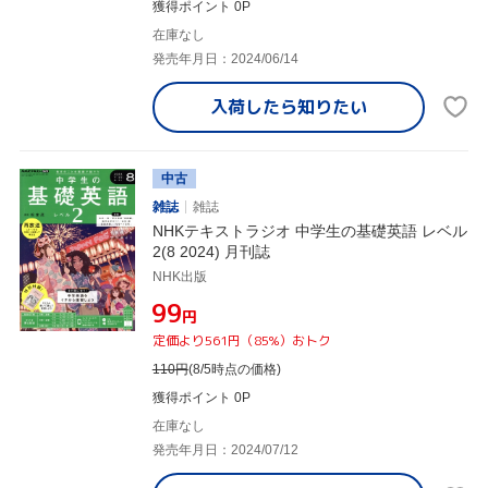
獲得ポイント 0P
在庫なし
発売年月日：2024/06/14
入荷したら
知りたい
中古
雑誌
雑誌
NHKテキストラジオ 中学生の基礎英語 レベル
2(8 2024) 月刊誌
NHK出版
¥99
円
定価より561円（85%）おトク
110
円
(8/5時点の価格)
獲得ポイント 0P
在庫なし
発売年月日：2024/07/12