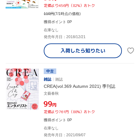
定価より456円（82%）おトク
110
円
(7/1時点の価格)
獲得ポイント 0P
在庫なし
発売年月日：2018/12/21
入荷したら
知りたい
中古
雑誌
雑誌
CREA(vol.369 Autumn 2021) 季刊誌
文藝春秋
¥99
円
定価より761円（88%）おトク
獲得ポイント 0P
在庫なし
発売年月日：2021/09/07