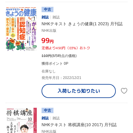
中古
雑誌
雑誌
NHKテキスト きょうの健康(1 2023) 月刊誌
NHK出版
¥99
円
定価より490円（83%）おトク
110
円
(8/5時点の価格)
獲得ポイント 0P
在庫なし
発売年月日：2022/12/21
入荷したら
知りたい
中古
雑誌
雑誌
NHKテキスト 将棋講座(10 2017) 月刊誌
NHK出版