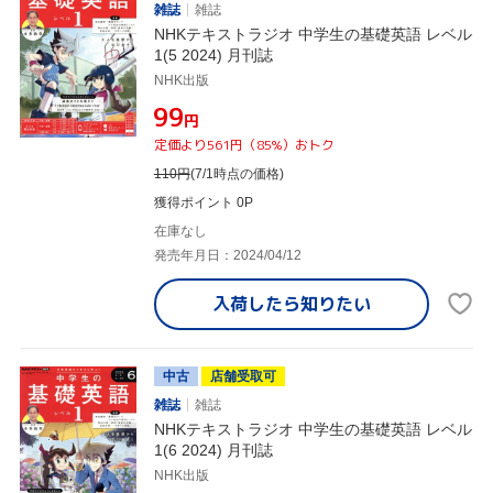
雑誌
雑誌
NHKテキストラジオ 中学生の基礎英語 レベル
1(5 2024) 月刊誌
NHK出版
¥99
円
定価より561円（85%）おトク
110
円
(7/1時点の価格)
獲得ポイント 0P
在庫なし
発売年月日：2024/04/12
入荷したら
知りたい
中古
店舗受取可
雑誌
雑誌
NHKテキストラジオ 中学生の基礎英語 レベル
1(6 2024) 月刊誌
NHK出版