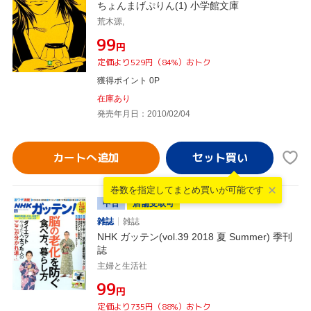
ちょんまげぷりん(1) 小学館文庫
荒木源,
¥99
円
定価より529円（84%）おトク
獲得ポイント 0P
在庫あり
発売年月日：2010/02/04
カートへ追加
巻数を指定して
まとめ買いが可能です
中古
店舗受取可
雑誌
雑誌
NHK ガッテン(vol.39 2018 夏 Summer) 季刊
誌
主婦と生活社
¥99
円
定価より735円（88%）おトク