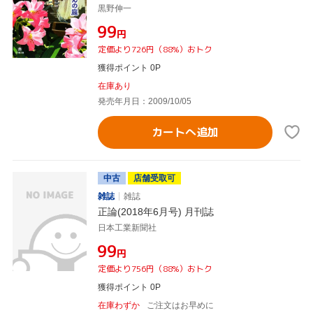
黒野伸一
¥99
円
定価より726円（88%）おトク
獲得ポイント 0P
在庫あり
発売年月日：2009/10/05
カートへ追加
中古
店舗受取可
雑誌
雑誌
正論(2018年6月号) 月刊誌
日本工業新聞社
¥99
円
定価より756円（88%）おトク
獲得ポイント 0P
在庫わずか
ご注文はお早めに