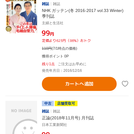
雑誌
雑誌
NHK ガッテン(冬 2016-2017 vol.33 Winter)
季刊誌
主婦と生活社
¥99
円
定価より623円（86%）おトク
110
円
(7/1時点の価格)
獲得ポイント 0P
残り1点
ご注文はお早めに
発売年月日：2016/12/16
カートへ追加
中古
店舗受取可
雑誌
雑誌
正論(2018年11月号) 月刊誌
日本工業新聞社