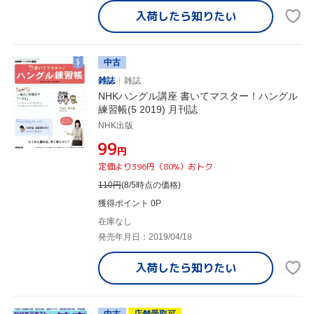
入荷したら
知りたい
中古
雑誌
雑誌
NHKハングル講座 書いてマスター！ハングル
練習帳(5 2019) 月刊誌
NHK出版
¥99
円
定価より396円（80%）おトク
110
円
(8/5時点の価格)
獲得ポイント 0P
在庫なし
発売年月日：2019/04/18
入荷したら
知りたい
中古
店舗受取可