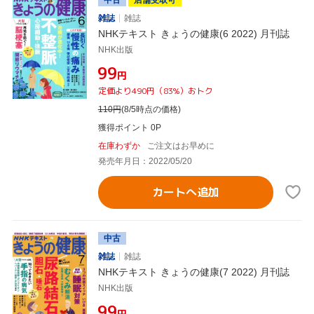
雑誌
雑誌
NHKテキスト きょうの健康(6 2022) 月刊誌
NHK出版
¥99
円
定価より490円（83%）おトク
110
円
(8/5時点の価格)
獲得ポイント 0P
在庫わずか
ご注文はお早めに
発売年月日：2022/05/20
カートへ追加
中古
雑誌
雑誌
NHKテキスト きょうの健康(7 2022) 月刊誌
NHK出版
¥99
円