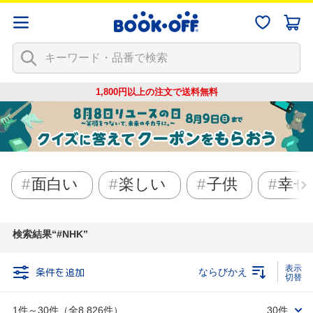
1,800円以上の注文で
送料無料
面白い
楽しい
子供
幸せ
検索結果
#NHK
条件を追加
ならびかえ
1件～30件（全8,826件）
30件