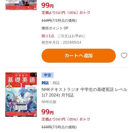
¥99
円
定価より561円（85%）おトク
110
円
(7/1時点の価格)
獲得ポイント 0P
残り1点
ご注文はお早めに
発売年月日：2024/05/14
カートへ追加
中古
雑誌
雑誌
NHKテキストラジオ 中学生の基礎英語 レベル
1(7 2024) 月刊誌
NHK出版
¥99
円
定価より561円（85%）おトク
110
円
(7/1時点の価格)