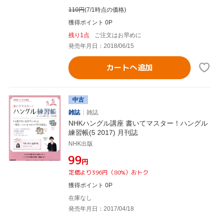
110
円
(7/1時点の価格)
獲得ポイント 0P
残り1点
ご注文はお早めに
発売年月日：2018/06/15
カートへ追加
中古
雑誌
雑誌
NHKハングル講座 書いてマスター！ハングル
練習帳(5 2017) 月刊誌
NHK出版
¥99
円
定価より396円（80%）おトク
獲得ポイント 0P
在庫なし
発売年月日：2017/04/18