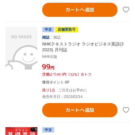
カートへ追加
中古
店舗受取可
雑誌
雑誌
NHKテキストラジオ ラジオビジネス英語(3
2023) 月刊誌
NHK出版
¥99
円
定価より451円（82%）おトク
獲得ポイント 0P
残り1点
ご注文はお早めに
発売年月日：2023/02/14
カートへ追加
中古