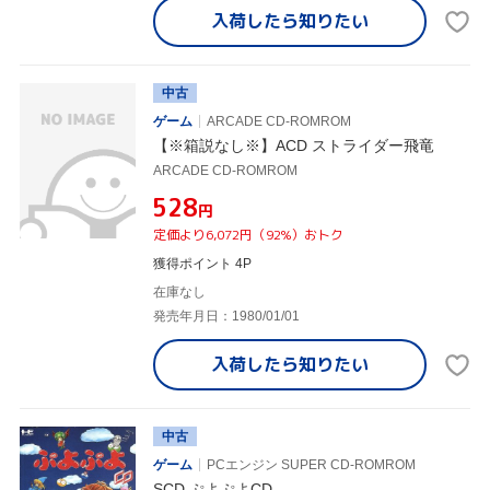
入荷したら
知りたい
中古
ゲーム
ARCADE CD-ROMROM
【※箱説なし※】ACD ストライダー飛竜
ARCADE CD-ROMROM
¥528
円
定価より6,072円（92%）おトク
獲得ポイント 4P
在庫なし
発売年月日：1980/01/01
入荷したら
知りたい
中古
ゲーム
PCエンジン SUPER CD-ROMROM
SCD ぷよぷよCD