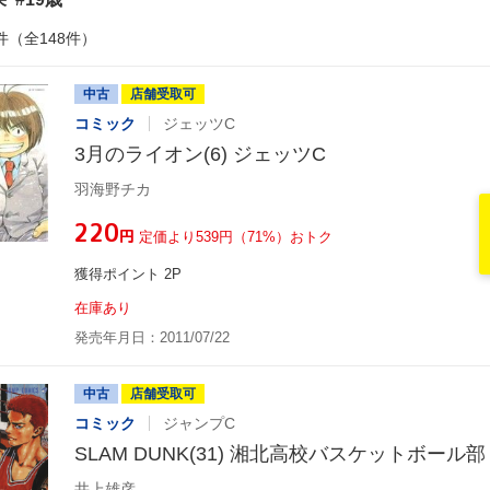
件（全148件）
中古
店舗受取可
コミック
ジェッツC
3月のライオン(6) ジェッツC
羽海野チカ
¥220
円
定価より539円（71%）おトク
獲得ポイント 2P
在庫あり
発売年月日：2011/07/22
中古
店舗受取可
コミック
ジャンプC
SLAM DUNK(31) 湘北高校バスケットボール
井上雄彦