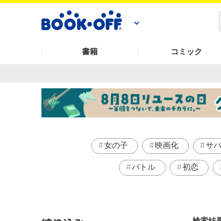
書籍
コミック
女の子
映画化
サ
バトル
初恋
検索結