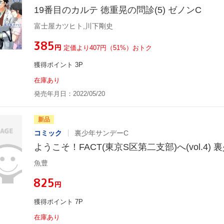
19番目のカルテ 徳重晃の問診(5) ゼノンC
富士屋カツヒト,川下剛史
¥385
円
定価より407円（51%）おトク
獲得ポイント 3P
在庫あり
発売年月日：2022/05/20
新品
コミック
裏少年サンデーC
ようこそ！FACT(東京S区第二支部)へ(vol.4)
魚豊
¥825
円
獲得ポイント 7P
在庫あり