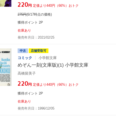
¥220
円
定価より440円（66%）おトク
275
円
(6/17時点の価格)
獲得ポイント 2P
在庫あり
発売年月日：2021/02/25
中古
店舗受取可
コミック
小学館文庫
めぞん一刻(文庫版)(1) 小学館文庫
高橋留美子
¥220
円
定価より440円（66%）おトク
獲得ポイント 2P
在庫あり
発売年月日：1996/12/05