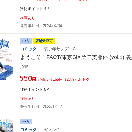
獲得ポイント 4P
在庫あり
発売年月日：2024/04/04
中古
店舗受取可
コミック
裏少年サンデーC
ようこそ！FACT(東京S区第二支部)へ(vol.1)
魚豊
¥550
円
定価より165円（23%）おトク
獲得ポイント 5P
在庫あり
発売年月日：2023/12/12
中古
コミック
ゼノンC