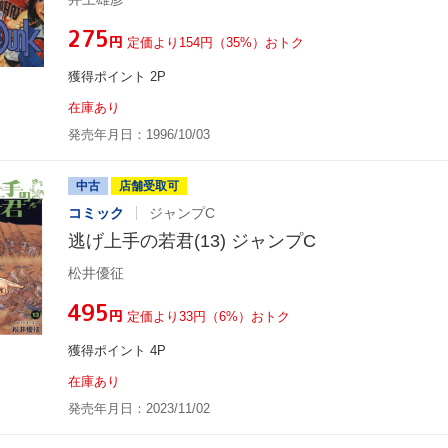
¥275
円
定価より154円（35%）おトク
獲得ポイント 2P
在庫あり
発売年月日：1996/10/03
中古
店舗受取可
コミック
ジャンプC
逃げ上手の若君(13) ジャンプC
松井優征
¥495
円
定価より33円（6%）おトク
獲得ポイント 4P
在庫あり
発売年月日：2023/11/02