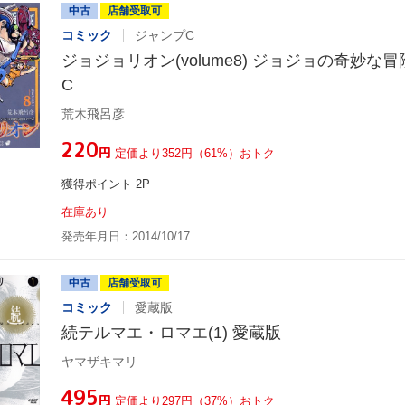
中古
店舗受取可
コミック
ジャンプC
ジョジョリオン(volume8) ジョジョの奇妙な冒険
C
荒木飛呂彦
¥220
円
定価より352円（61%）おトク
獲得ポイント 2P
在庫あり
発売年月日：2014/10/17
中古
店舗受取可
コミック
愛蔵版
続テルマエ・ロマエ(1) 愛蔵版
ヤマザキマリ
¥495
円
定価より297円（37%）おトク