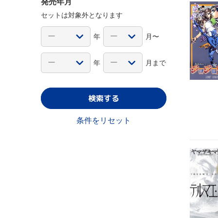
発売年月
セットは対象外となります
年
月〜
年
月まで
検索する
条件をリセット