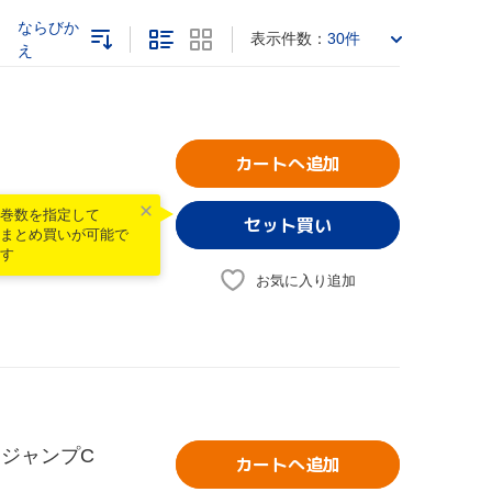
ならびか
表示件数：
30件
え
カートへ追加
巻数を指定して
まとめ買いが可能で
す
お気に入り追加
部 ジャンプC
カートへ追加