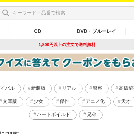
CD
DVD・ブルーレイ
1,800円以上の注文で
送料無料
バイバル
新装版
リアル
警察
高橋留
文庫版
少女
傑作
アニメ化
天才
ハードボイルド
兄弟
果
#19歳