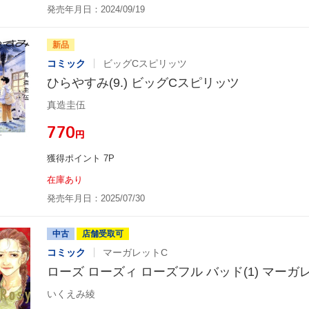
発売年月日：2024/09/19
新品
コミック
ビッグCスピリッツ
ひらやすみ(9.) ビッグCスピリッツ
真造圭伍
¥770
円
獲得ポイント 7P
在庫あり
発売年月日：2025/07/30
中古
店舗受取可
コミック
マーガレットC
ローズ ローズィ ローズフル バッド(1) マーガ
いくえみ綾