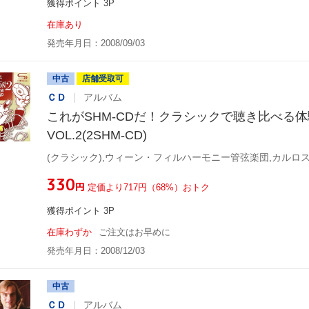
獲得ポイント 3P
在庫あり
発売年月日：2008/09/03
中古
店舗受取可
ＣＤ
アルバム
これがSHM-CDだ！クラシックで聴き比べる
VOL.2(2SHM-CD)
¥330
円
定価より717円（68%）おトク
獲得ポイント 3P
在庫わずか
ご注文はお早めに
発売年月日：2008/12/03
中古
ＣＤ
アルバム