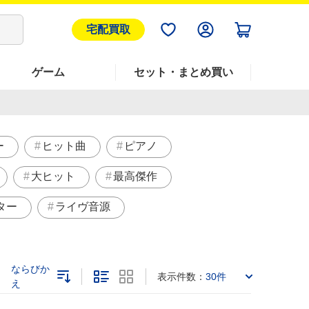
宅配買取
ゲーム
セット・まとめ買い
ー
ヒット曲
ピアノ
大ヒット
最高傑作
ター
ライヴ音源
ならびか
表示件数：
30件
え