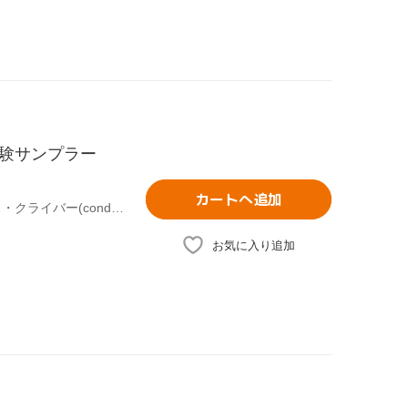
体験サンプラー
カートへ追加
(クラシック),ウィーン・フィルハーモニー管弦楽団,カルロス・クライバー(cond),ワレリー・ゲルギエフ(cond),ヴィルヘルム・バックハウス(p),ヘルベルト・フォン・カラヤン(cond),レニングラード・フィルハーモニー管弦楽団,エフゲニー・ムラヴィンスキー(cond)
お気に入り追加