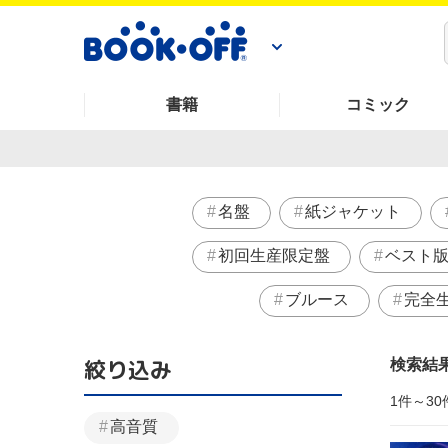
書籍
コミック
名盤
紙ジャケット
初回生産限定盤
ベスト
ブルース
完全
絞り込み
検索結
1件～30
高音質