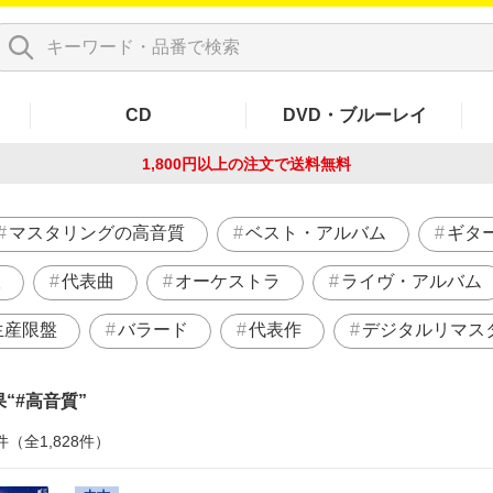
CD
DVD・ブルーレイ
1,800円以上の注文で
送料無料
マスタリングの高音質
ベスト・アルバム
ギタ
版
代表曲
オーケストラ
ライヴ・アルバム
生産限盤
バラード
代表作
デジタルリマス
果
#高音質
件（全1,828件）