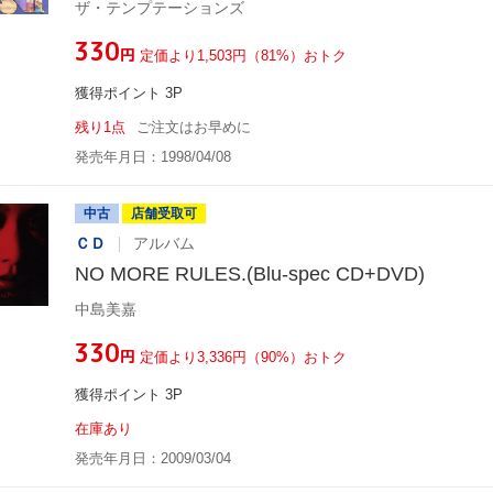
ザ・テンプテーションズ
¥330
円
定価より1,503円（81%）おトク
獲得ポイント 3P
残り1点
ご注文はお早めに
発売年月日：1998/04/08
中古
店舗受取可
ＣＤ
アルバム
NO MORE RULES.(Blu-spec CD+DVD)
中島美嘉
¥330
円
定価より3,336円（90%）おトク
獲得ポイント 3P
在庫あり
発売年月日：2009/03/04