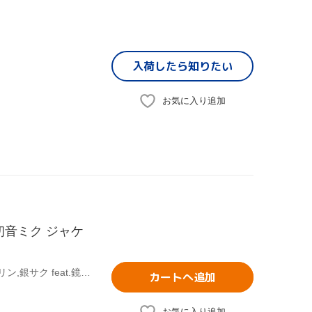
入荷したら
知りたい
お気に入り追加
eat.初音ミク ジャケ
(オムニバス)(初音ミク),のりP feat.鏡音レン,のりP feat.鏡音リン,銀サク feat.鏡音リン,れれれP feat.鏡音レン,SCL Project(natsuP) feat.VanaN'Ice,DATEKEN feat.鏡音リン・レン,オワタP feat.鏡音レン
カートへ追加
お気に入り追加