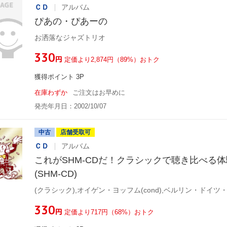
ＣＤ
アルバム
ぴあの・ぴあーの
お洒落なジャズトリオ
¥330
円
定価より2,874円（89%）おトク
獲得ポイント 3P
在庫わずか
ご注文はお早めに
発売年月日：2002/10/07
中古
店舗受取可
ＣＤ
アルバム
これがSHM-CDだ！クラシックで聴き比べる
(SHM-CD)
¥330
円
定価より717円（68%）おトク