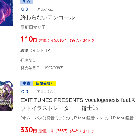
中古
ＣＤ
アルバム
終わらないアンコール
國府田マリ子
¥110
円
定価より5,016円（97%）おトク
獲得ポイント 1P
在庫なし
発売年月日：1997/03/05
中古
店舗受取可
ＣＤ
アルバム
EXIT TUNES PRESENTS Vocalogenesis f
ットイラストレーター 三輪士郎
¥330
円
定価より1,765円（84%）おトク