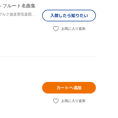
～フルート名曲集
パトリック・ガロワ(fl),ジャック・メルシエ(cond),ルクセンブルク放送管弦楽団,エマニュエル・クリヴィヌ(cond),南西ドイツ室内管弦楽団,ベルナール・トーマ(cond),パリ音楽祭室内合奏団,フィリップ・ブライド(cond)
入荷したら
知りたい
お気に入り追加
カートへ追加
お気に入り追加